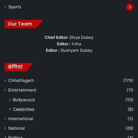
Sports
3
Our Team
Chief Editor:
Divya Dubey
Editor :
VJha
Editor :
Dushyant Dubey
श्रेणियां
Chhattisgarh
(179)
Entertainment
(11)
Bollywood
(10)
Celebrities
(8)
International
(3)
National
(28)
Politics
(3)