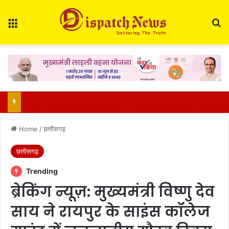
Menu
Se
वीडियो कॉल पर अरुण साव ने बढ़ाया हौसला: छत्तीसगढ़ की दो बेटियां भारतीय जूनियर हॉकी टीम में, चीन में करेंगी देश का प्रतिनिधित्व
Home
/
छत्तीसगढ़
छत्तीसगढ़
Trending
ब्रेकिंग न्यूज़: मुख्यमंत्री विष्णु देव
साय ने रायपुर के साइंस कॉलेज