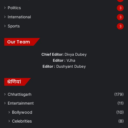
Politics
3
International
3
Sports
3
Our Team
Chief Editor:
Divya Dubey
Editor :
VJha
Editor :
Dushyant Dubey
श्रेणियां
Chhattisgarh
(179)
Entertainment
(11)
Bollywood
(10)
Celebrities
(8)