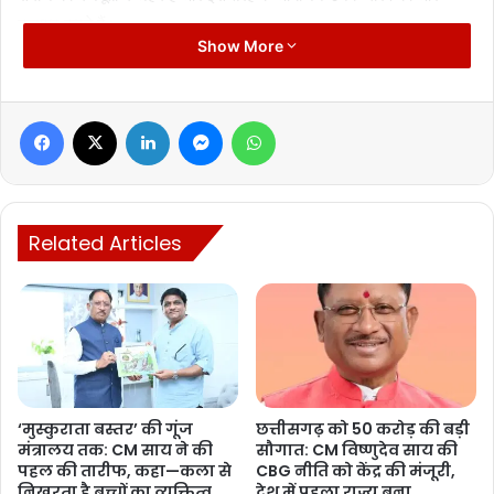
उजागर करते हैं।
Show More
महोत्सव के दौरान विभिन्न राज्यों के पारंपरिक नृत्य, संगीत और आदिवासी कला के
प्रदर्शन से दर्शक आदिवासी जीवनशैली और सांस्कृतिक धरोहर की विविधता से
Facebook
X
LinkedIn
Messenger
WhatsApp
रूबरू होंगे।
Related Articles
Manish Tiwari
‘मुस्कुराता बस्तर’ की गूंज
छत्तीसगढ़ को 50 करोड़ की बड़ी
मंत्रालय तक: CM साय ने की
सौगात: CM विष्णुदेव साय की
पहल की तारीफ, कहा—कला से
CBG नीति को केंद्र की मंजूरी,
निखरता है बच्चों का व्यक्तित्व
देश में पहला राज्य बना