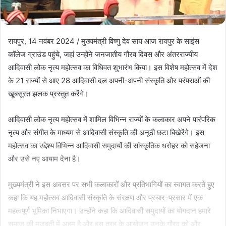
रायपुर, 14 नवंबर 2024 / मुख्यमंत्री विष्णु देव साय आज रायपुर के साइंस
कॉलेज ग्राउंड पहुंचे, जहां उन्होंने जनजातीय गौरव दिवस और अंतरराज्यीय
आदिवासी लोक नृत्य महोत्सव का विधिवत शुभारंभ किया। इस विशेष महोत्सव में देश
के 21 राज्यों से आए 28 आदिवासी दल अपनी-अपनी संस्कृति और परंपराओं की
खूबसूरत झलक प्रस्तुत करेंगे।
आदिवासी लोक नृत्य महोत्सव में शामिल विभिन्न राज्यों के कलाकार अपने पारंपरिक
नृत्य और संगीत के माध्यम से आदिवासी संस्कृति की अनूठी छटा बिखेरेंगे। इस
महोत्सव का उद्देश्य विभिन्न आदिवासी समुदायों की सांस्कृतिक धरोहर को सहेजना
और उसे नए आयाम देना है।
मुख्यमंत्री ने इस अवसर पर सभी कलाकारों और प्रतिभागियों का स्वागत करते हुए
कहा कि यह महोत्सव आदिवासी संस्कृति के संरक्षण और प्रचार-प्रसार में एक
महत्वपूर्ण भूमिका निभाएगा। उन्होंने कहा कि आदिवासी समुदायों का योगदान हमारे
समाज की मजबूती में अहम है और इस तरह के आयोजन उनके गौरव को और