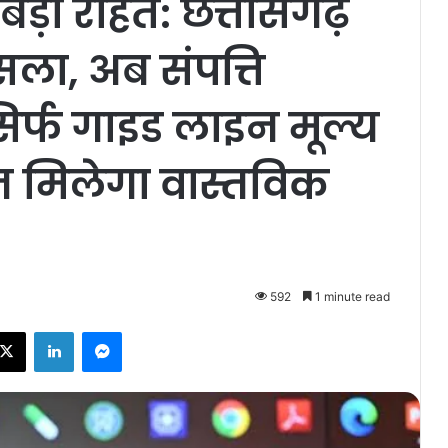
बड़ी राहत: छत्तीसगढ़
ला, अब संपत्ति
 सिर्फ गाइड लाइन मूल्य
न मिलेगा वास्तविक
592
1 minute read
ebook
X
LinkedIn
Messenger