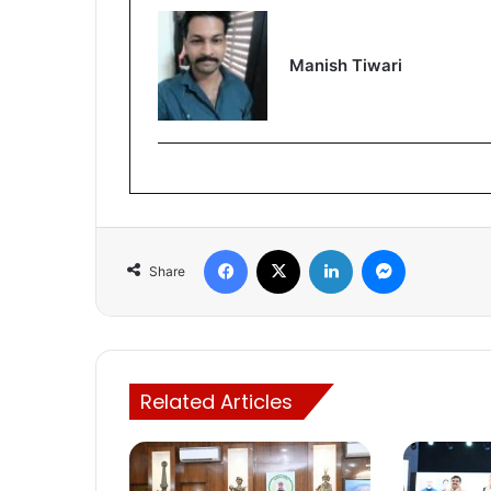
Manish Tiwari
Facebook
X
LinkedIn
Messenger
Share
Related Articles