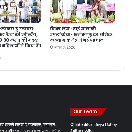
‘लोकल टू ग्लोबल’
विशेष लेख : ढाई साल की
 फैब’ की लॉन्चिंग,
उपलब्धियाँ- छत्तीसगढ़ का श्रमिक
10.90 करोड़ की मदद;
कल्याण के क्षेत्र में नई पहचान
 महिलाओं ने किया रैंप
अगस्त 7, 2026
6
Our Team
हां आपको मिलती हैं राजनैतिक, मनोरंजन,
Chief Editor:
Divya Dubey
रीय, छत्तीसगढ़ , मध्यप्रदेश एवं अन्य राज्यो की
Editor :
VJha