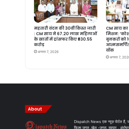
महतारी वंदन की 30वीं किस्त जारी
CM साय का 
: CM साय ने 67.20 लाख महिलाओं
मिशन: ‘कोशल
के खातों में ट्रांसफर किए ₹630.55
बुनकरों को 
करोड़
आत्मसमर्पित
वॉक
अगस्त 7, 2026
अगस्त 7, 202
About
Dispatch News एक न्यूज़ पोर्टल हैं, ज
फिल्म जगत ,खेल -जगत, व्यापार , अंर्राष्ट्