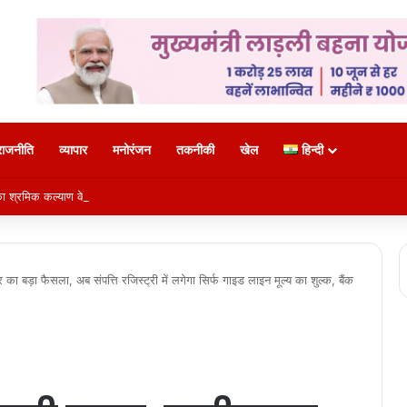
राजनीति
व्यापार
मनोरंजन
तकनीकी
खेल
हिन्दी
 श्रमिक कल्याण के क्षेत्र में नई पहचान
 का बड़ा फैसला, अब संपत्ति रजिस्ट्री में लगेगा सिर्फ गाइड लाइन मूल्य का शुल्क, बैंक