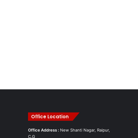
Office Location
Office Address :
New Shanti Nagar, Raipur,
C.G