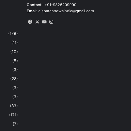
Contact :
+91-9826209990
Email:
dispatchnewsindia@gmail.com
Facebook
X
YouTube
Instagram
(179)
(11)
(10)
(8)
(3)
(28)
(3)
(3)
(83)
(171)
(7)