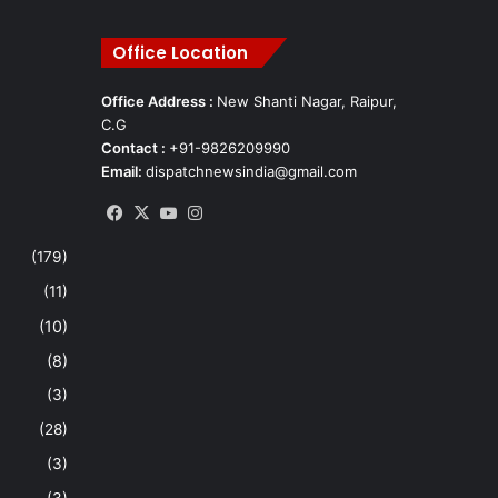
Office Location
Office Address :
New Shanti Nagar, Raipur,
C.G
Contact :
+91-9826209990
Email:
dispatchnewsindia@gmail.com
Facebook
X
YouTube
Instagram
(179)
(11)
(10)
(8)
(3)
(28)
(3)
(3)