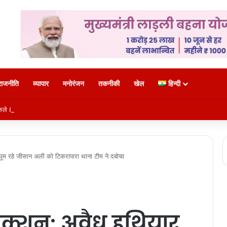
राजनीति
व्यापार
मनोरंजन
तकनीकी
खेल
हिन्दी
ले 850 श्रद्धालु: भारत गौरव ट्रेन को हरी झंडी, बुजुर्ग बोले—‘सपना हुआ साकार’
घूम रहे जीसान अली को टिकरापारा थाना टीम ने दबोचा
एक्शन: अवैध हथियार