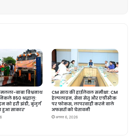
रामलला-बाबा विश्वनाथ
CM साय की हाईलेवल समीक्षा: CM
निकले 850 श्रद्धालु:
हेल्पलाइन, सेवा सेतु और एग्रीस्टैक
ेन को हरी झंडी, बुजुर्ग
पर फोकस, लापरवाही करने वाले
 हुआ साकार’
अफसरों को चेतावनी
26
अगस्त 6, 2026