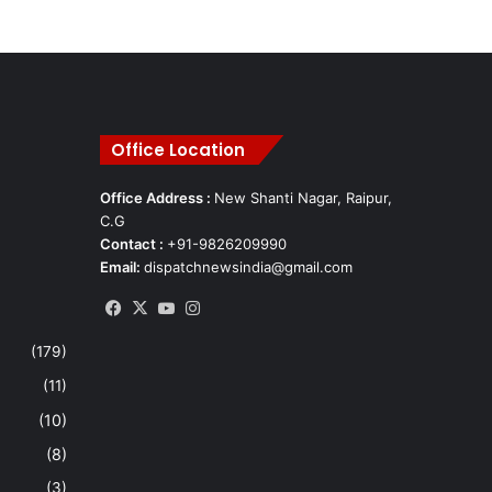
Office Location
Office Address :
New Shanti Nagar, Raipur,
C.G
Contact :
+91-9826209990
Email:
dispatchnewsindia@gmail.com
Facebook
X
YouTube
Instagram
(179)
(11)
(10)
(8)
(3)