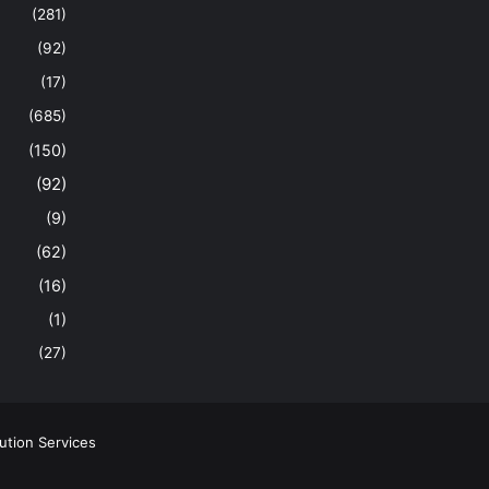
(281)
(92)
(17)
(685)
(150)
(92)
(9)
(62)
(16)
(1)
(27)
ution Services