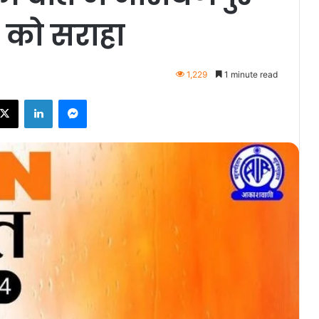
ा को सराहा
1,229
1 minute read
ebook
X
LinkedIn
Messenger