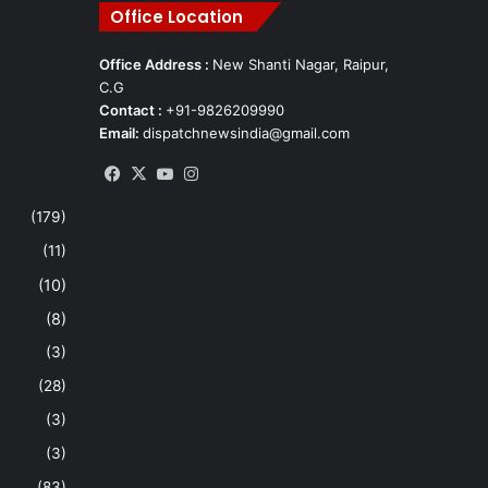
Office Location
Office Address :
New Shanti Nagar, Raipur,
C.G
Contact :
+91-9826209990
Email:
dispatchnewsindia@gmail.com
Facebook
X
YouTube
Instagram
(179)
(11)
(10)
(8)
(3)
(28)
(3)
(3)
(83)