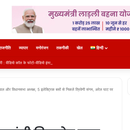
राजनीति
व्यापार
मनोरंजन
तकनीकी
खेल
हिन्दी
रेमी : वीडियो कॉल के फोटो-वीडियो इंस्टाग्राम पर किए वायरल, गिरफ्तार
राज्यपाल और विधानसभा अध्यक्ष, 5 इलेक्ट्रिक बसों से निकले त्रिवेणी संगम, अरेल घाट पर