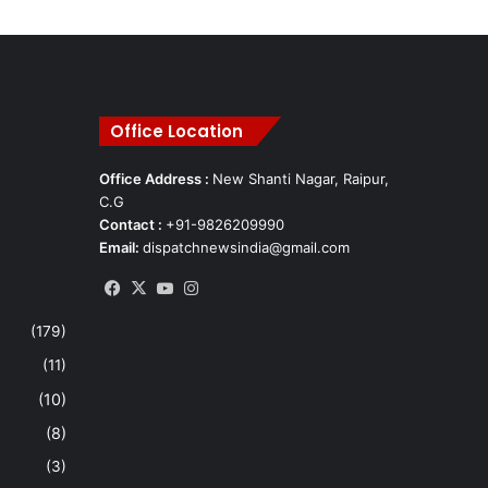
Office Location
Office Address :
New Shanti Nagar, Raipur,
C.G
Contact :
+91-9826209990
Email:
dispatchnewsindia@gmail.com
Facebook
X
YouTube
Instagram
(179)
(11)
(10)
(8)
(3)