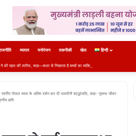
राजनीति
व्यापार
मनोरंजन
तकनीकी
खेल
हिन्दी
 ने की पहल की तारीफ, कहा—कला से निखरता है बच्चों का व्यक्तित्व
ांसद स्वर्गीय गोपाल व्यास के अंतिम दर्शन कर दी भावभीनी श्रद्धांजलि, कहा- गृहस्थ जीवन
रणीय क्षति