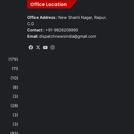
Office Location
Office Address :
New Shanti Nagar, Raipur,
C.G
Contact :
+91-9826209990
Email:
dispatchnewsindia@gmail.com
Facebook
X
YouTube
Instagram
(179)
(11)
(10)
(8)
(3)
(28)
(3)
(3)
(83)