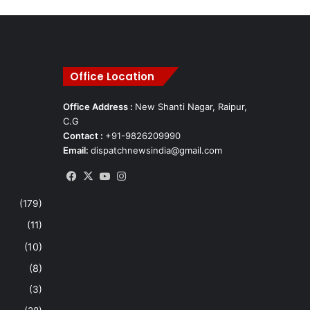
Office Location
Office Address :
New Shanti Nagar, Raipur,
C.G
Contact :
+91-9826209990
Email:
dispatchnewsindia@gmail.com
Facebook
X
YouTube
Instagram
(179)
(11)
(10)
(8)
(3)