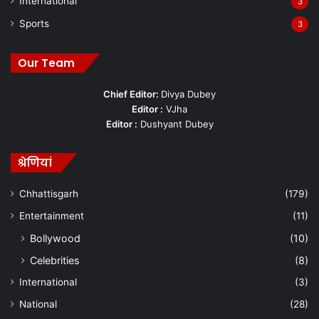
International
3
Sports
3
Our Team
Chief Editor:
Divya Dubey
Editor :
VJha
Editor :
Dushyant Dubey
श्रेणियां
Chhattisgarh
(179)
Entertainment
(11)
Bollywood
(10)
Celebrities
(8)
International
(3)
National
(28)