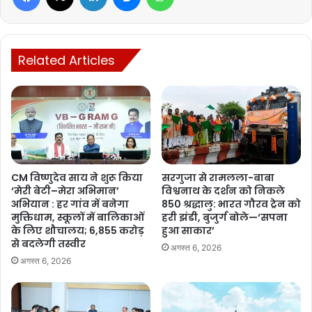
प्रयास किए जा रहे हैं।
उन्होंने बताया कि अगले
तीन वर्षों में बस्तर के परिवारों की मासिक आय बढ़ाकर 30
Related Articles
हजार रुपये
तक पहुंचाने का लक्ष्य रखा गया है। वर्तमान में बस्तर के लगभग
85
प्रतिशत परिवारों की मासिक आय 15 हजार रुपये से कम
है। सरकार
खेती,
पशुपालन, वन उपज, छोटे उद्योग और विभिन्न योजनाओं
के माध्यम से ग्रामीण
परिवारों की आर्थिक स्थिति मजबूत करने पर काम कर रही है।
CM विष्णुदेव साय ने शुरू किया
सरगुजा से रामलला-बाबा
‘मेरी बेटी–मेरा अभिमान’
विश्वनाथ के दर्शन को निकले
अभियान : हर गांव में बनेगा
850 श्रद्धालु: भारत गौरव ट्रेन को
मुक्तिधाम, स्कूलों में बालिकाओं
हरी झंडी, बुजुर्ग बोले—‘सपना
के लिए शौचालय; 6,855 करोड़
हुआ साकार’
से बदलेगी तस्वीर
अगस्त 6, 2026
अगस्त 6, 2026