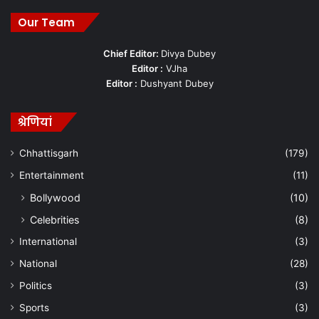
Manish Tiwari
Our Team
Chief Editor:
Divya Dubey
Editor :
VJha
Editor :
Dushyant Dubey
श्रेणियां
Chhattisgarh
(179)
Entertainment
(11)
Bollywood
(10)
Celebrities
(8)
International
(3)
National
(28)
Politics
(3)
Sports
(3)