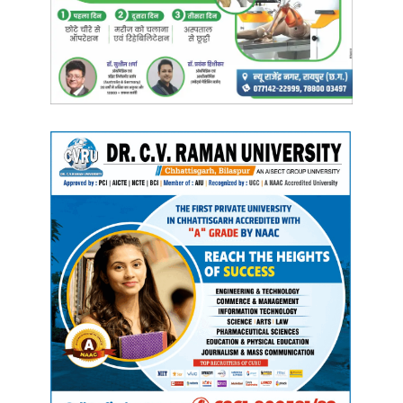
उन्होंने बताया कि बस्तर में बने लगभग
200 सुरक्षा शिविरों
को अब
“सेवा डेरा”
के
रूप में विकसित किया जा रहा है। इन केंद्रों के माध्यम से ग्रामीणों को
राशन,
पेंशन, आयुष्मान कार्ड, बैंकिंग, स्वास्थ्य और शिक्षा
सहित
केंद्र एवं राज्य सरकार की
371 योजनाओं
का लाभ एक ही स्थान पर उपलब्ध कराया जा रहा है।
मुख्यमंत्री ने कहा कि सरकार
चित्रकोट
और
बौद्ध धर्म से जुड़े तीर्थस्थल सिरपुर
को
विश्वस्तरीय पर्यटन स्थलों
के रूप में विकसित कर रही है। बस्तर में
वॉटर स्पोर्ट्स,
एडवेंचर स्पोर्ट्स और जंगल सफारी
जैसी गतिविधियों का विस्तार किया जा रहा है,
जबकि सिरपुर में
ग्लोबल मेडिटेशन सेंटर, संग्रहालय और महानदी तट के विकास
पर कार्य जारी है।
उन्होंने कहा कि
पर्यटन रोजगार का बड़ा माध्यम
बन सकता है। पर्यटकों के आने से
होटल, परिवहन, गाइड, हस्तशिल्प, दुकानदारों और स्थानीय उद्यमियों
को रोजगार
मिलता है। बस्तर को
वैश्विक पर्यटन केंद्र
के रूप में विकसित करने से हजारों
युवाओं के लिए
रोजगार और स्वरोजगार
के अवसर बढ़ेंगे।
मुख्यमंत्री विष्णुदेव साय ने कहा कि छत्तीसगढ़ सरकार
निवेश, सुशासन और