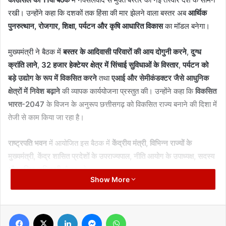
रखी। उन्होंने कहा कि दशकों तक हिंसा की मार झेलने वाला बस्तर अब
आर्थिक
पुनरुत्थान, रोजगार, शिक्षा, पर्यटन और कृषि आधारित विकास
का मॉडल बनेगा।
मुख्यमंत्री ने बैठक में
बस्तर के आदिवासी परिवारों की आय दोगुनी करने
,
दुग्ध
क्रांति लाने
,
32 हजार हेक्टेयर क्षेत्र में सिंचाई सुविधाओं के विस्तार
,
पर्यटन को
बड़े उद्योग के रूप में विकसित करने
तथा
एआई और सेमीकंडक्टर जैसे आधुनिक
क्षेत्रों में निवेश बढ़ाने
की व्यापक कार्ययोजना प्रस्तुत की। उन्होंने कहा कि
विकसित
भारत-2047
के विजन के अनुरूप छत्तीसगढ़ को विकसित राज्य बनाने की दिशा में
तेजी से काम किया जा रहा है।
राष्ट्रपति भवन
में आयोजित इस बैठक में
केंद्रीय मंत्री, विभिन्न राज्यों के
मुख्यमंत्री, केंद्र शासित प्रदेशों के उपराज्यपाल, नीति आयोग के उपाध्यक्ष, सदस्य
और वरिष्ठ अधिकारी
मौजूद रहे।
Show More
मुख्यमंत्री विष्णुदेव साय ने कहा कि बस्तर अब
नई पहचान
की ओर बढ़ रहा है। वहां
दूध उत्पादन को बढ़ावा
,
खेतों तक पानी पहुंचाने की योजनाएं
,
गांवों में डिजिटल
Facebook
X
LinkedIn
Messenger
WhatsApp
स्वास्थ्य सुविधाओं का विस्तार
और
युवाओं को रोजगार से जोड़ने
के लिए लगातार