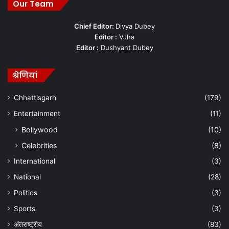
Our Team
Chief Editor:
Divya Dubey
Editor :
VJha
Editor :
Dushyant Dubey
श्रेणियां
Chhattisgarh
(179)
Entertainment
(11)
Bollywood
(10)
Celebrities
(8)
International
(3)
National
(28)
Politics
(3)
Sports
(3)
अंतराष्ट्रीय
(83)