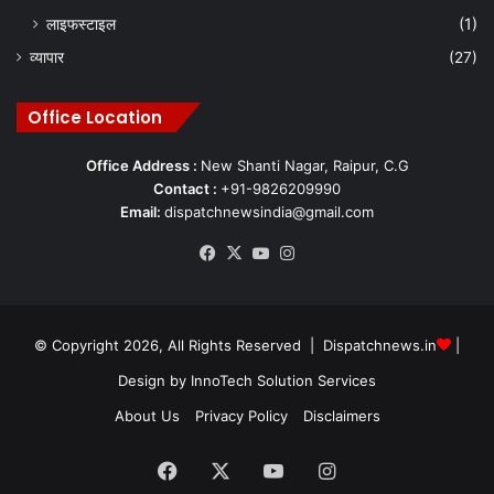
लाइफस्टाइल
(1)
व्यापार
(27)
Office Location
Office Address :
New Shanti Nagar, Raipur, C.G
Contact :
+91-9826209990
Email:
dispatchnewsindia@gmail.com
Facebook
X
YouTube
Instagram
© Copyright 2026, All Rights Reserved | Dispatchnews.in
|
Design by
InnoTech Solution Services
About Us
Privacy Policy
Disclaimers
Facebook
X
YouTube
Instagram