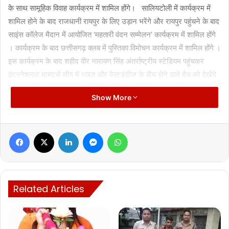
के साथ सामूहिक विवाह कार्यक्रम में शामिल होंगे। सालियटोली में कार्यक्रम में
शामिल होने के बाद राजधानी रायपुर के लिए उड़ान भरेंगे और रायपुर पहुंचने के बाद
साइंस कॉलेज मैदान में आयोजित ‘महतारी वंदन सम्मेलन’ कार्यक्रम में शामिल होंगे
। कार्यक्रम के बाद छत्तीसगढ़ क्लब में पुस्तिका विमोचन कार्यक्रम में शामिल होंगे ।
इस कार्यक्रम के बाद शहीद वीर नारायण सिंह अंतर्राष्ट्रीय स्टेडियम पहुंचकर
इंटरनेशनल मास्टर्स लीग में भारत और वेस्टइंडीज के बीच होने वाले मैच को देखेंगे
। तय कार्यक्रम के मुताबिक वहां से अग्रसेन धाम पहुंचकर ‘स्वावलंबी भारत
Show More
अभियान’ कार्यक्रम में शामिल होंगे ।
प्रखर राष्ट्रवादी दिलीप सिंह जूदेव की जन्म जयंती आज
Facebook
X
LinkedIn
Messenger
WhatsApp
हिंदुत्व के ध्वजवाहक और प्रखर राष्ट्रवादी दिलीप सिंह जूदेव की जन्म जयंती आज
है । 08 मार्च 1949 में जशपुर राजपरिवार में जन्मे दिलीप सिंह जूदेव छत्तीसगढ़ की
राजनीति का बड़ा नाम थे । दिलीप सिंह जूदेव को कुमार साहब भी कहा जाता है
Related Articles
क्योंकि उन्होंने धर्मांतरित आदिवासियों के पैरों को धोकर उनकी घर वापसी करवाई थी
। दिलीप सिंह जूदेव ने आदिवासी इलाकों में धर्मांतरण के खिलाफ जोरदार अभियान
चलाया था । अगस्त 2013 में अपने निधन से पहले तक दिलीप सिंह जूदेव ‘घर