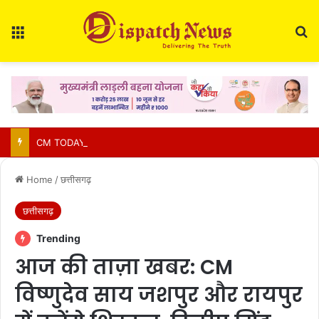
Menu
Se
CM TODAY SCHEDULE: CM विष्णुदेव साय दोपहर में ‘सेन शक्ति सम्मेलन’, शाम को देश के बड़े Youth Conclave में होंगे शामिल, जानें पूरा शेड्यूल…
Home
/
छत्तीसगढ़
छत्तीसगढ़
Trending
आज की ताज़ा खबर: CM
विष्णुदेव साय जशपुर और रायपुर