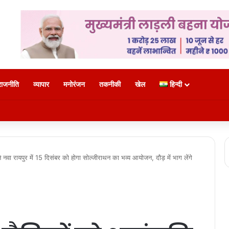
राजनीति
व्यापार
मनोरंजन
तकनीकी
खेल
हिन्दी
ले 850 श्रद्धालु: भारत गौरव ट्रेन को हरी झंडी, बुजुर्ग बोले—‘सपना हुआ साकार’
ेने नवा रायपुर में 15 दिसंबर को होगा सोल्जीराथन का भव्य आयोजन, दौड़ में भाग लेंगे