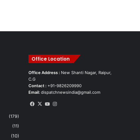
Office Location
Office Address :
New Shanti Nagar, Raipur,
C.G
Contact :
+91-9826209990
Email:
dispatchnewsindia@gmail.com
Facebook
X
YouTube
Instagram
(179)
(11)
(10)