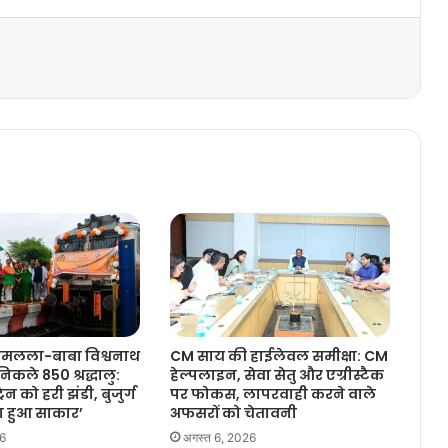
रामलला-बाबा विश्वनाथ
CM साय की हाईलेवल समीक्षा: CM
निकले 850 श्रद्धालु:
हेल्पलाइन, सेवा सेतु और एग्रीस्टैक
ेन को हरी झंडी, बुजुर्ग
पर फोकस, लापरवाही करने वाले
 हुआ साकार’
अफसरों को चेतावनी
26
अगस्त 6, 2026