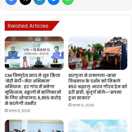
वाले आरसीबी और Kolkata Knight Riders के मैच के लिए बॉलीवुड
सुपरस्टार Shah Rukh Khan के रायपुर पहुंचने की संभावना जताई जा रही है।
Related Articles
राजधानी रायपुर में आईपीएल के दो मुकाबलों की मेजबानी को लेकर क्रिकेट
प्रेमियों में खास उत्साह है। इसे लेकर मुख्यमंत्री Vishnu Deo Sai की पहल
और प्रयासों की भी चर्चा हो रही है। खिलाड़ियों के पारंपरिक स्वागत ने खेल के
साथ-साथ छत्तीसगढ़ की संस्कृति को भी राष्ट्रीय स्तर पर नई पहचान दिलाई है।
CM विष्णुदेव साय ने शुरू किया
सरगुजा से रामलला-बाबा
‘मेरी बेटी–मेरा अभिमान’
विश्वनाथ के दर्शन को निकले
Manish Tiwari
अभियान : हर गांव में बनेगा
850 श्रद्धालु: भारत गौरव ट्रेन को
मुक्तिधाम, स्कूलों में बालिकाओं
हरी झंडी, बुजुर्ग बोले—‘सपना
के लिए शौचालय; 6,855 करोड़
हुआ साकार’
से बदलेगी तस्वीर
अगस्त 6, 2026
अगस्त 6, 2026