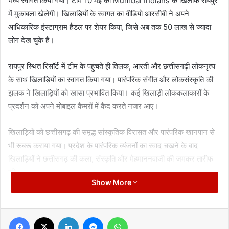
भव्य स्वागत किया गया। टीम 10 मई को Mumbai Indians के खिलाफ रायपुर
में मुकाबला खेलेगी। खिलाड़ियों के स्वागत का वीडियो आरसीबी ने अपने
आधिकारिक इंस्टाग्राम हैंडल पर शेयर किया, जिसे अब तक 50 लाख से ज्यादा
लोग देख चुके हैं।
रायपुर स्थित रिसॉर्ट में टीम के पहुंचते ही तिलक, आरती और छत्तीसगढ़ी लोकनृत्य
के साथ खिलाड़ियों का स्वागत किया गया। पारंपरिक संगीत और लोकसंस्कृति की
झलक ने खिलाड़ियों को खासा प्रभावित किया। कई खिलाड़ी लोककलाकारों के
प्रदर्शन को अपने मोबाइल कैमरों में कैद करते नजर आए।
खिलाड़ियों को छत्तीसगढ़ की समृद्ध सांस्कृतिक विरासत और पारंपरिक खानपान से
भी रूबरू कराया गया। प्रदेश के पारंपरिक व्यंजनों का स्वाद चखने के बाद
खिलाड़ियों ने छत्तीसगढ़ की कला, संस्कृति और मेहमाननवाजी की जमकर तारीफ
की।
Show More
वहीं, आईपीएल मुकाबले को लेकर रायपुर में क्रिकेट प्रेमियों के बीच जबरदस्त
उत्साह देखा जा रहा है। बताया जा रहा है कि 10 मई को होने वाले मुकाबले को
Facebook
X
LinkedIn
Messenger
WhatsApp
देखने Akash Ambani भी रायपुर आ सकते हैं। इसके अलावा 13 मई को होने