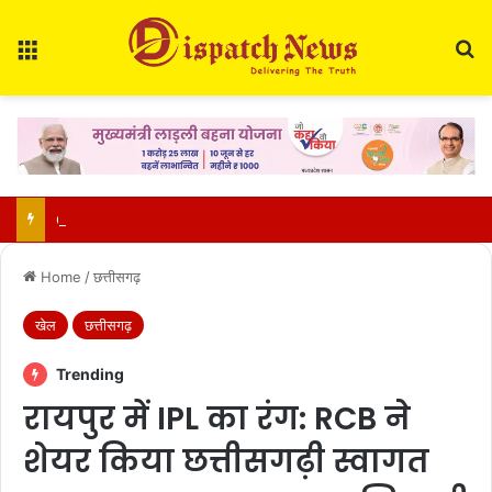
Menu
Se
CM साय की हाईलेवल समीक्षा: CM हेल्पलाइन, सेवा सेतु और एग्रीस्टैक पर फोकस, लापरवाही करने वाले अफसरों को चेतावनी
Home
/
छत्तीसगढ़
खेल
छत्तीसगढ़
Trending
रायपुर में IPL का रंग: RCB ने
शेयर किया छत्तीसगढ़ी स्वागत