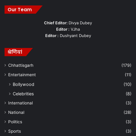
Our Team
Chief Editor:
Divya Dubey
Editor :
VJha
Editor :
Dushyant Dubey
श्रेणियां
Chhattisgarh
(179)
Entertainment
(11)
Bollywood
(10)
Celebrities
(8)
International
(3)
National
(28)
Politics
(3)
Sports
(3)