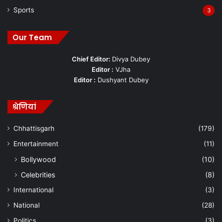
Sports
3
Our Team
Chief Editor:
Divya Dubey
Editor :
VJha
Editor :
Dushyant Dubey
श्रेणियां
Chhattisgarh
(179)
Entertainment
(11)
Bollywood
(10)
Celebrities
(8)
International
(3)
National
(28)
Politics
(3)