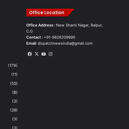
Office Location
Office Address :
New Shanti Nagar, Raipur,
C.G
Contact :
+91-9826209990
Email:
dispatchnewsindia@gmail.com
Facebook
X
YouTube
Instagram
(179)
(11)
(10)
(8)
(3)
(28)
(3)
(3)