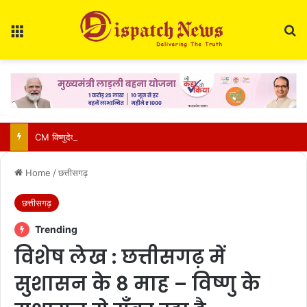
Menu
Se
CM विष्णुदेव साय का आज जशपुर दौरा : कुनकुरी में रुकेंगे, दोपहर 2 बजे बगिया स्थित निज निवास पहुंचेंगे
Home
/
छत्तीसगढ़
छत्तीसगढ़
Trending
विशेष लेख : छत्तीसगढ़ में
सुशासन के 8 माह – विष्णु के