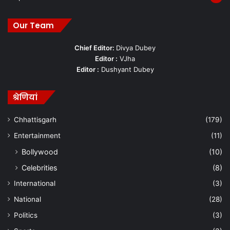
Our Team
Chief Editor:
Divya Dubey
Editor :
VJha
Editor :
Dushyant Dubey
श्रेणियां
Chhattisgarh
(179)
Entertainment
(11)
Bollywood
(10)
Celebrities
(8)
International
(3)
National
(28)
Politics
(3)