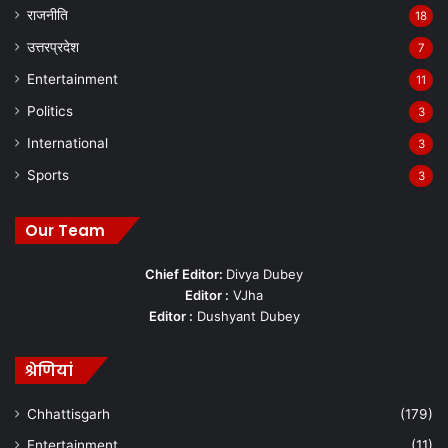
राजनीति
18
उत्तरप्रदेश
7
Entertainment
11
Politics
3
International
3
Sports
3
Our Team
Chief Editor:
Divya Dubey
Editor :
VJha
Editor :
Dushyant Dubey
श्रेणियां
Chhattisgarh
(179)
Entertainment
(11)