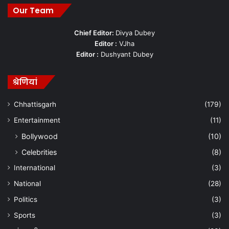
Our Team
Chief Editor:
Divya Dubey
Editor :
VJha
Editor :
Dushyant Dubey
श्रेणियां
Chhattisgarh
(179)
Entertainment
(11)
Bollywood
(10)
Celebrities
(8)
International
(3)
National
(28)
Politics
(3)
Sports
(3)