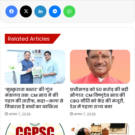
करते हुए इससे बचने के उपाय बताए
, और समाजसेवी विद्या भूषण सतपत्ती ने
Facebook
X
LinkedIn
Messenger
WhatsApp
विद्यार्थियों को एक जागरूक नागरिक बनने के लिए प्रेरित किया, ताकि वे समाज को
सही दिशा में ले जा सकें।
इस कार्यशाला में
विभिन्न स्कूलों से आए विद्यार्थियों ने नशा विरोधी ड्रॉइंग, नारा, और
Related Articles
निबंध प्रतियोगिताओं में भाग लिया
। अंत में
पुलिस अधिकारियों ने प्रशस्ति पत्र
और मेडल देकर विद्यार्थियों को सम्मानित
किया।
एमजीएम इंग्लिश हायर सेकेंडरी
स्कूल, गायत्री नगर की प्राचार्य डॉ. लीना आर जेकब ने कार्यक्रम को सफल बनाने
में महत्वपूर्ण योगदान दिया
।
‘मुस्कुराता बस्तर’ की गूंज
छत्तीसगढ़ को 50 करोड़ की बड़ी
मंत्रालय तक: CM साय ने की
सौगात: CM विष्णुदेव साय की
Manish Tiwari
पहल की तारीफ, कहा—कला से
CBG नीति को केंद्र की मंजूरी,
निखरता है बच्चों का व्यक्तित्व
देश में पहला राज्य बना
अगस्त 7, 2026
अगस्त 7, 2026