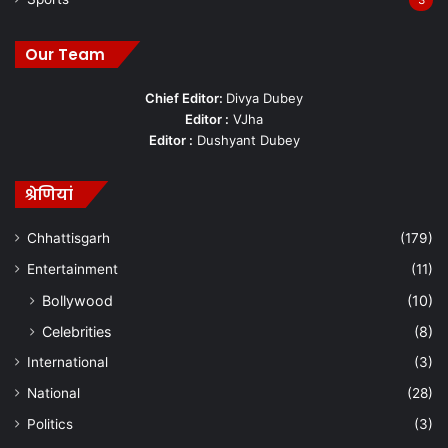
Our Team
Chief Editor:
Divya Dubey
Editor :
VJha
Editor :
Dushyant Dubey
श्रेणियां
Chhattisgarh
(179)
Entertainment
(11)
Bollywood
(10)
Celebrities
(8)
International
(3)
National
(28)
Politics
(3)