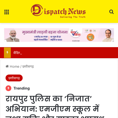
Menu
Se
वीडियो कॉल पर अरुण साव ने बढ़ाया हौसला: छत्तीसगढ़ की दो बेटियां भारतीय जूनियर हॉकी टीम में, चीन में करेंगी देश का प्रतिनिधित्व
Home
/
छत्तीसगढ़
छत्तीसगढ़
Trending
रायपुर पुलिस का ‘निजात’
अभियान: एमजीएम स्कूल में