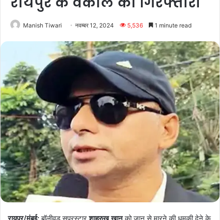
रायपुर के वकील की गिरफ्तारी
Manish Tiwari
नवम्बर 12, 2024
5,536
1 minute read
रायपुर/मुंबई:
बॉलीवुड सुपरस्टार
शाहरुख खान
को जान से मारने की धमकी देने के