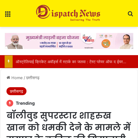
Menu
Se
धमतरी में शव दफनाने पर बवाल: ग्रामीणों ने श्मशान घाट का रास्ता किया बंद, हिंदू रीति-रिवाज से अंतिम संस्कार पर बनी सहमति
Home
/
छत्तीसगढ़
छत्तीसगढ़
Trending
बॉलीवुड सुपरस्टार शाहरुख
खान को धमकी देने के मामले में