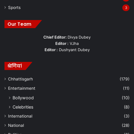
Sports
3
Our Team
Chief Editor:
Divya Dubey
Editor :
VJha
Editor :
Dushyant Dubey
श्रेणियां
Chhattisgarh
(179)
Entertainment
(11)
Bollywood
(10)
Celebrities
(8)
International
(3)
National
(28)