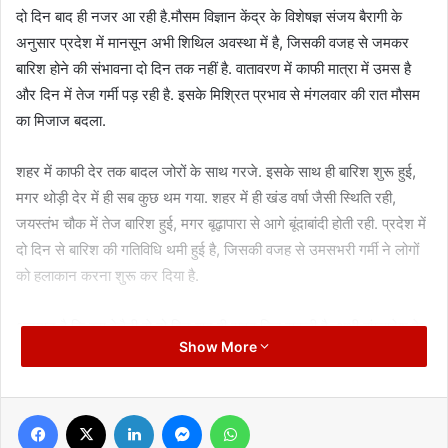
दो दिन बाद ही नजर आ रही है.मौसम विज्ञान केंद्र के विशेषज्ञ संजय बैरागी के
अनुसार प्रदेश में मानसून अभी शिथिल अवस्था में है, जिसकी वजह से जमकर
बारिश होने की संभावना दो दिन तक नहीं है. वातावरण में काफी मात्रा में उमस है
और दिन में तेज गर्मी पड़ रही है. इसके मिश्रित प्रभाव से मंगलवार की रात मौसम
का मिजाज बदला.
शहर में काफी देर तक बादल जोरों के साथ गरजे. इसके साथ ही बारिश शुरू हुई,
मगर थोड़ी देर में ही सब कुछ थम गया. शहर में ही खंड वर्षा जैसी स्थिति रही,
जयस्तंभ चौक में तेज बारिश हुई, मगर बूढ़ापारा से आगे बूंदाबांदी होती रही. प्रदेश में
दो दिन से बारिश की गतिविधि थमी हुई है, जिसकी वजह से उमसभरी गर्मी ने लोगों
को हलाकान करना शुरू कर दिया है.
अनुमान है कि इस बेचैनी से दो दिन बाद ही राहत मिल सकती है. अभी बांग्लादेश के
Show More
ऊपर निम्नदाब का क्षेत्र और चक्रीय चक्रवाती घेरा स्थित है. इसके उत्तर- पश्चिम
दिशा में आगे बढ़ने की संभावना है. अगले चौबीस घंटे में राज्य में अनेक स्थानों पर
हल्की से मध्यम वर्षा अथवा गरज-चमक के साथ छीटें पड़ने की संभावना है.
Facebook
X
LinkedIn
Messenger
WhatsApp