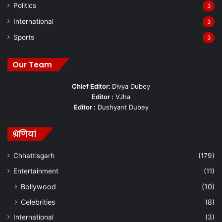
Politics
3
International
3
Sports
3
Our Team
Chief Editor:
Divya Dubey
Editor :
VJha
Editor :
Dushyant Dubey
श्रेणियां
Chhattisgarh
(179)
Entertainment
(11)
Bollywood
(10)
Celebrities
(8)
International
(3)