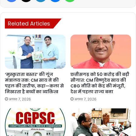
तापमान 30 से 35 के बीचप्रदेश के प्रमुख शहरों का तापमान मंगलवार को 30 से
35 डिग्री सेल्सियस के बीच दर्ज किया गया. रायपुर का अधिकतम पारा 33.3
डिग्री रहा, वहीं राजनांदगांव का सर्वाधिक 35.5 डिग्री रिकार्ड किया गया. सबसे
Related Articles
कम तापमान जगदलपुर का 30.7 डिग्री रहा.मंगलवार को दिनभर में बिलासपुर में
ही 43 मिमी. बारिश दर्ज की गई और शेष इलाकों में छींटे पड़ने जैसी स्थिति बनी
रही. बरहाल अगले चौबीस घंटे में राज्य में अनेक स्थानों पर हल्की से मध्यम वर्षा
अथवा गरज-चमक के साथ छीटें पड़ने की संभावना मौसम विभाग ने जताया है.
‘मुस्कुराता बस्तर’ की गूंज
छत्तीसगढ़ को 50 करोड़ की बड़ी
मंत्रालय तक: CM साय ने की
सौगात: CM विष्णुदेव साय की
Manish Tiwari
पहल की तारीफ, कहा—कला से
CBG नीति को केंद्र की मंजूरी,
निखरता है बच्चों का व्यक्तित्व
देश में पहला राज्य बना
अगस्त 7, 2026
अगस्त 7, 2026