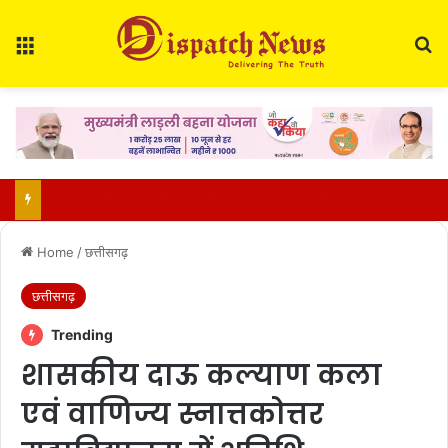
Menu
Se
सिद्धारमैया के बेटे का विवादित बयान: बोले- हिंदू राष्ट्र बनने पर दमनकारी व्यवस्था लौटेगी, सांप्रदायिक ताकतों से लड़ने की अपील
Home
/
छत्तीसगढ़
छत्तीसगढ़
Trending
शासकीय दाऊ कल्याण कला
एवं वाणिज्य स्नात्तकोत्तर