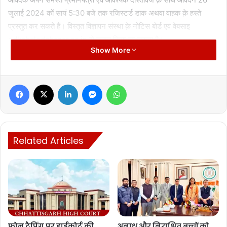
जुलाई 2024 कों सायं 5:30 बजे तक रजिस्टर्ड डाक अथवा वाहक क़े हस्ते
प्रस्तुत कर सकते हैं। विस्तृत विज्ञापन संस्था क़े नोटिस बोर्ड एवं वेबसाइ
gdkcbalodabazar.ac.in से प्राप्त किया जा सकता है।
Show More
Facebook
X
LinkedIn
Messenger
WhatsApp
Manish Tiwari
Related Articles
फोन टैपिंग पर हाईकोर्ट की
अनाथ और निराश्रित बच्चों को