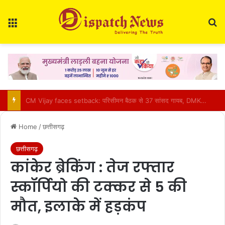
Menu
Se
BCCI Big Decision : खिलाड़ियों की बढ़ती चोटों पर BCCI एक्टिव, VVS लक्ष्मण के साथ होगी अहम बैठक
Home
/
छत्तीसगढ़
छत्तीसगढ़
कांकेर ब्रेकिंग : तेज रफ्तार
स्कॉर्पियो की टक्कर से 5 की
मौत, इलाके में हड़कंप