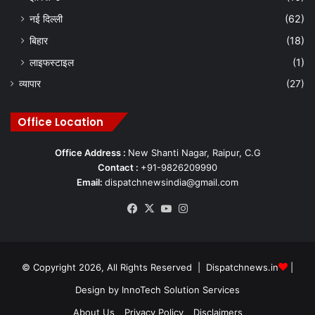
नई दिल्ली
(62)
बिहार
(18)
लाइफस्टाइल
(1)
व्यापार
(27)
Office Location
Office Address :
New Shanti Nagar, Raipur, C.G
Contact :
+91-9826209990
Email:
dispatchnewsindia@gmail.com
Facebook
X
YouTube
Instagram
© Copyright 2026, All Rights Reserved | Dispatchnews.in
|
Design by
InnoTech Solution Services
About Us
Privacy Policy
Disclaimers