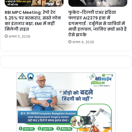
खन्ना और जस्टिस दीपांकर दत्ता की बेंच ने दिल्ली के सीएम अरविंद केजरीवाल को
जमानत दी थी। 8 नवंबर को एएमयू से जुड़े फैसले में जस्टिस खन्ना ने यूनिवर्सिटी
RBI MPC Meeting: रेपो रेट
फुकेट-दिल्ली एअर इंडिया
को अल्पसंख्यक का दर्जा देने का समर्थन किया था।
5.25% पर बरकरार, सस्ते लोन
फ्लाइट AI2379 हवा में
का इंतजार बढ़ा; EMI में नहीं
डगमगाई : टर्बुलेंस से यात्रियों में
मिलेगी राहत
मची हलचल, जानिए क्यों आते हैं
ऐसे झटके
अगस्त 5, 2026
अगस्त 4, 2026
Manish Tiwari