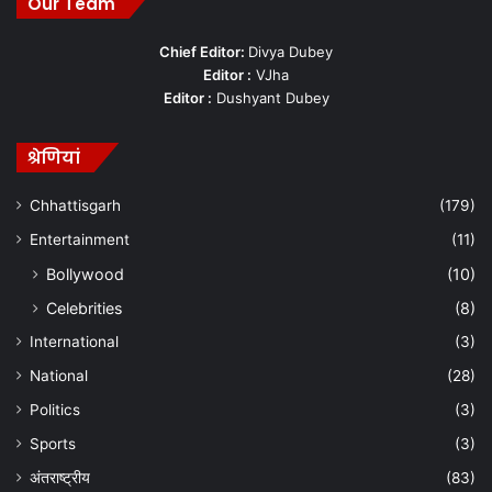
Our Team
Chief Editor:
Divya Dubey
Editor :
VJha
Editor :
Dushyant Dubey
श्रेणियां
Chhattisgarh
(179)
Entertainment
(11)
Bollywood
(10)
Celebrities
(8)
International
(3)
National
(28)
Politics
(3)
Sports
(3)
अंतराष्ट्रीय
(83)