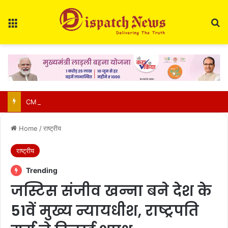
Menu
Se
CM साय की हाईलेवल समीक्षा: CM हेल्पलाइन, सेवा सेतु और एग्रीस्टैक पर फोकस, लापरवाही करने वाले अफसरों को चेतावनी
Home
/
राष्ट्रीय
राष्ट्रीय
Trending
जस्टिस संजीव खन्ना बने देश के
51वें मुख्य न्यायधीश, राष्ट्रपति