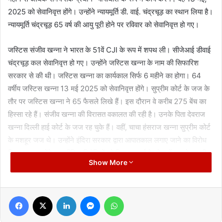
2025 को सेवानिवृत्त होंगे। उन्होंने न्यायमूर्ति डी. वाई. चंद्रचूड़ का स्थान लिया है।
न्यायमूर्ति चंद्रचूड़ 65 वर्ष की आयु पूरी होने पर रविवार को सेवानिवृत्त हो गए।
जस्टिस संजीव खन्ना ने भारत के 51वें CJI के रूप में शपथ ली। सीजेआई डीवाई
चंद्रचूड़ कल सेवानिवृत्त हो गए। उन्होंने जस्टिस खन्ना के नाम की सिफारिश
सरकार से की थी। जस्टिस खन्ना का कार्यकाल सिर्फ 6 महीने का होगा। 64
वर्षीय जस्टिस खन्ना 13 मई 2025 को सेवानिवृत्त होंगे। सुप्रीम कोर्ट के जज के
तौर पर जस्टिस खन्ना ने 65 फैसले लिखे हैं। इस दौरान वे करीब 275 बेंच का
हिस्सा रहे हैं। संजीव खन्ना की विरासत वकालत की रही है। उनके पिता देवराज
खन्ना दिल्ली हाई कोर्ट के जज रह चुके हैं। वहीं, चाचा हंसराज खन्ना सुप्रीम कोर्ट
के मशहूर जज थे। उन्होंने इंदिरा सरकार द्वारा आपातकाल लगाए जाने का विरोध
किया था। उन्होंने राजनीतिक विरोधियों को बिना सुनवाई के जेल में डालने पर भी
Show More
नाराजगी जताई थी।
1977 में वरिष्ठता के आधार पर उनका मुख्य न्यायाधीश बनना तय माना जा रहा था,
Facebook
X
LinkedIn
Messenger
WhatsApp
लेकिन जस्टिस एमएच बेग को सीजेआई बना दिया गया। इसके विरोध में उन्होंने
सुप्रीम कोर्ट से इस्तीफा दे दिया। इंदिरा सरकार गिरने के बाद चौधरी चरण सिंह की