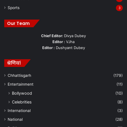
Sports
3
Our Team
Chief Editor:
Divya Dubey
Editor :
VJha
Editor :
Dushyant Dubey
श्रेणियां
Chhattisgarh
(179)
Entertainment
(11)
Bollywood
(10)
Celebrities
(8)
International
(3)
National
(28)