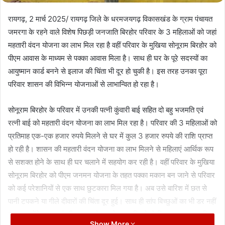
रायगढ़, 2 मार्च 2025/ रायगढ़ जिले के धरमजयगढ़ विकासखंड के ग्राम पंचायत
जमरगा के रहने वाले विशेष पिछड़ी जनजाति बिरहोर परिवार के 3 महिलाओं को जहां
महतारी वंदन योजना का लाभ मिल रहा है वहीं परिवार के मुखिया सोनूराम बिरहोर को
पीएम आवास के माध्यम से पक्का आवास मिला है। साथ ही घर के पूरे सदस्यों का
आयुष्मान कार्ड बनने से इलाज की चिंता भी दूर हो चुकी है। इस तरह उनका पूरा
परिवार शासन की विभिन्न योजनाओं से लाभान्वित हो रहा है।
सोनूराम बिरहोर के परिवार में उनकी पत्नी कुंवारी बाई सहित दो बहु भजमति एवं
रत्नी बाई को महतारी वंदन योजना का लाभ मिल रहा है। परिवार की 3 महिलाओं को
प्रतिमाह एक-एक हजार रुपये मिलने से घर में कुल 3 हजार रुपये की राशि प्राप्त
हो रही है। शासन की महतारी वंदन योजना का लाभ मिलने से महिलाएं आर्थिक रूप
से सशक्त होने के साथ ही घर चलाने में सहयोग कर रही है। वहीं परिवार के मुखिया
सोनूराम बिरहोर को पीएम जनमन योजना के तहत पक्का मकान बन जाने से परिवार
को कई परेशानियों से एक साथ छुटकारा मिल गया है। अब उसे बारिश में छत से
पानी टपकने या गीले दीवारों की चिंता दूर हुई। साथ ही सांप बिच्छुओं का भी डर नहीं
रहा। उन्होंने प्रधानमंत्री आवास योजना के लाभ मिलने से जिला प्रशासन सहित
Show More