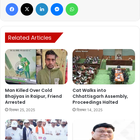
Facebook
X
LinkedIn
Messenger
WhatsApp
Related Articles
Man Killed Over Cold
Cat Walks into
Bhajiyas in Raipur, Friend
Chhattisgarh Assembly,
Arrested
Proceedings Halted
दिसम्बर 25, 2025
दिसम्बर 14, 2025