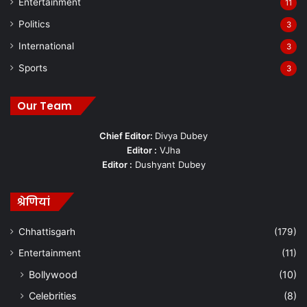
Entertainment
11
Politics
3
International
3
Sports
3
Our Team
Chief Editor:
Divya Dubey
Editor :
VJha
Editor :
Dushyant Dubey
श्रेणियां
Chhattisgarh
(179)
Entertainment
(11)
Bollywood
(10)
Celebrities
(8)