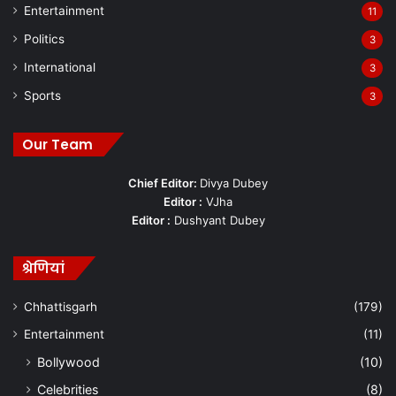
Entertainment
11
Politics
3
International
3
Sports
3
Our Team
Chief Editor:
Divya Dubey
Editor :
VJha
Editor :
Dushyant Dubey
श्रेणियां
Chhattisgarh
(179)
Entertainment
(11)
Bollywood
(10)
Celebrities
(8)