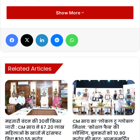
एयरपोर्ट से प्रस्थान करेंगे।
Show More
मुख्यमंत्री 04:10 बजे होटल मेफेयर रिसॉर्ट, नया रायपुर अटल नगर पहुंचेंगे।
इसके बाद वे 04:15 बजे से 05:45 बजे तक सुरक्षा समीक्षा बैठक में शामिल होंगे।
Facebook
X
LinkedIn
Messenger
WhatsApp
बैठक के उपरांत 05:50 बजे वे होटल मेफेयर रिसॉर्ट से प्रस्थान कर स्वामी
विवेकानंद एयरपोर्ट पहुंचेंगे। मुख्यमंत्री का यह दौरा 06:10 बजे एयरपोर्ट से
प्रस्थान और 06:30 बजे मुख्यमंत्री निवास, रायपुर आगमन के साथ समाप्त
होगा।
Related Articles
इस दौरे के दौरान मुख्यमंत्री विभिन्न स्थानों पर श्रद्धांजलि सभा, समीक्षा बैठक और
परिजनों के साथ संवाद कार्यक्रम में शामिल होंगे।
महतारी वंदन की 30वीं किस्त
CM साय का ‘लोकल टू ग्लोबल’
Manish Tiwari
जारी : CM साय ने 67.20 लाख
मिशन: ‘कोशल फैब’ की
महिलाओं के खातों में ट्रांसफर
लॉन्चिंग, बुनकरों को 10.90
किए ₹630.55 करोड़
करोड़ की मदद; आत्मसमर्पित