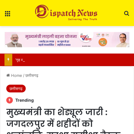
Menu
Se
‘गृह मंत्री सदन में आएं’ के नारों से गूंजा संसद: पेलेट गन मुद्दे पर विपक्ष का हंगामा, रिजिजू ने कहा- नियम से मंत्री जवाब देंगे
Home
/
छत्तीसगढ़
छत्तीसगढ़
Trending
मुख्यमंत्री का शेड्यूल जारी :
जगदलपुर में शहीदों को