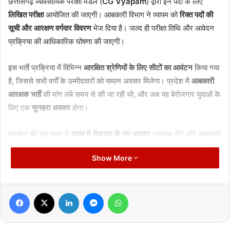
छत्तीसगढ़ व्यावसायिक परीक्षा मंडल (
CG Vyapam
) द्वारा इन पदों के लिए
लिखित परीक्षा
आयोजित की जाएगी। आबकारी विभाग ने व्यापम को
रिक्त पदों की
सूची और आरक्षण वर्गवार विवरण
भेज दिया है। जल्द ही परीक्षा तिथि और आवेदन
प्रक्रिया की आधिकारिक घोषणा की जाएगी।
इस भर्ती प्रक्रिया में विभिन्न
आरक्षित श्रेणियों के लिए सीटों का आवंटन
किया गया
है, जिससे सभी वर्गों के उम्मीदवारों को समान अवसर मिलेगा। प्रदेश में
आबकारी
आरक्षक भर्ती
की मांग लंबे समय से की जा रही थी, और अब यह बेरोजगार युवाओं के
लिए एक
सुनहरा अवसर
होगा।
सरकार की इस पहल से
राज्य में रोजगार के नए अवसर
उपलब्ध होंगे और आबकारी
विभाग को भी आवश्यक संसाधन मिलेंगे। इच्छुक अभ्यर्थी जल्द ही व्यापम की
Show More
आधिकारिक वेबसाइट पर आवेदन प्रक्रिया से जुड़ी जानकारी प्राप्त कर सकेंगे।
Facebook
X
LinkedIn
Messenger
WhatsApp
Manish Tiwari