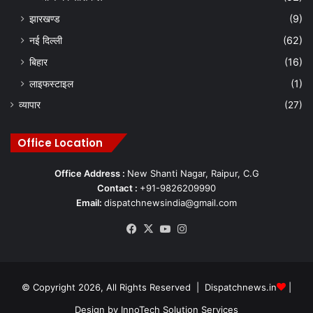
झारखण्ड
(9)
नई दिल्ली
(62)
बिहार
(16)
लाइफस्टाइल
(1)
व्यापार
(27)
Office Location
Office Address :
New Shanti Nagar, Raipur, C.G
Contact :
+91-9826209990
Email:
dispatchnewsindia@gmail.com
Facebook
X
YouTube
Instagram
© Copyright 2026, All Rights Reserved | Dispatchnews.in
|
Design by
InnoTech Solution Services