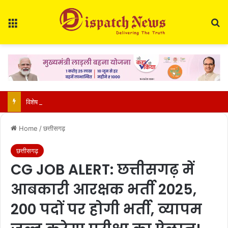
Menu
Se
विशेष लेख : नवजात का पहला सुरक्षा कवच है मां का दूध, पहले घंटे में स्तनपान और 6 महीने तक सिर्फ ब्रेस्टफीडिंग की सलाह
Home
/
छत्तीसगढ़
छत्तीसगढ़
CG JOB ALERT: छत्तीसगढ़ में
आबकारी आरक्षक भर्ती 2025,
200 पदों पर होगी भर्ती, व्यापम