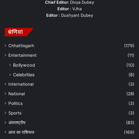
Chief Editor:
Divya Dubey
Editor :
VJha
Editor :
Dushyant Dubey
श्रेणियां
Chhattisgarh
(179)
Entertainment
(11)
Bollywood
(10)
Celebrities
(8)
International
(3)
National
(28)
Politics
(3)
Sports
(3)
अंतराष्ट्रीय
(83)
आज का राशिफल
(169)