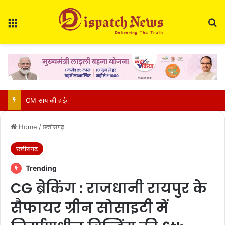
Menu
Se
CM साय की हाईलेवल समीक्षा: CM हेल्पलाइन, सेवा सेतु और एग्रीस्टैक पर फोकस, लापरवाही करने वाले अफसरों को चेतावनी
Home
/
छत्तीसगढ़
छत्तीसगढ़
Trending
CG ब्रेकिंग : राजधानी रायपुर के
सैफायर ग्रीन सोसाइटी में