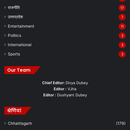
राजनीति
17
उत्तरप्रदेश
7
Entertainment
11
Politics
3
International
3
Sports
3
Our Team
Chief Editor:
Divya Dubey
Editor :
VJha
Editor :
Dushyant Dubey
श्रेणियां
Chhattisgarh
(179)