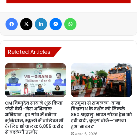
Facebook
X
LinkedIn
Messenger
WhatsApp
Related Articles
CM विष्णुदेव साय ने शुरू किया
सरगुजा से रामलला-बाबा
‘मेरी बेटी–मेरा अभिमान’
विश्वनाथ के दर्शन को निकले
अभियान : हर गांव में बनेगा
850 श्रद्धालु: भारत गौरव ट्रेन को
मुक्तिधाम, स्कूलों में बालिकाओं
हरी झंडी, बुजुर्ग बोले—‘सपना
के लिए शौचालय; 6,855 करोड़
हुआ साकार’
से बदलेगी तस्वीर
अगस्त 6, 2026