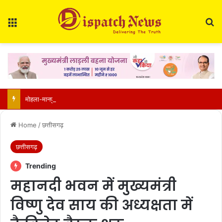
Menu
Se
मोहला-मानपुर में बाघ की दहशत: दो महीने में मवेशियों पर तीसरा हमला, वनकर्मियों ने भागकर बचाई जान
Home
/
छत्तीसगढ़
छत्तीसगढ़
Trending
महानदी भवन में मुख्यमंत्री
विष्णु देव साय की अध्यक्षता में