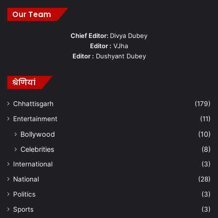
Our Team
Chief Editor:
Divya Dubey
Editor :
VJha
Editor :
Dushyant Dubey
श्रेणियां
Chhattisgarh
(179)
Entertainment
(11)
Bollywood
(10)
Celebrities
(8)
International
(3)
National
(28)
Politics
(3)
Sports
(3)