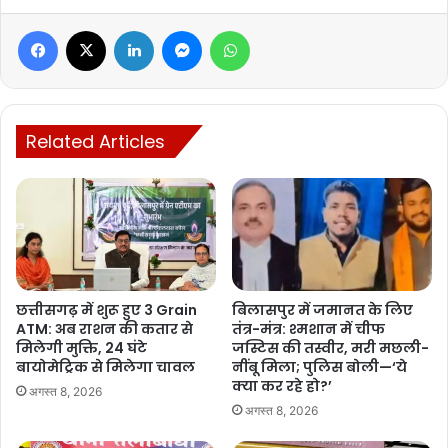
Facebook
X
LinkedIn
Messenger
WhatsApp
बीजेपी पार्षद का चचेरा भाई था मृतक
शुभम महोबिया, दुर्ग नगर निगम के वार्ड 32 ब्राह्मणपारा से जीते बीजेपी पार्षद
जितेंद्र महोबिया का चचेरा भाई था। पुलिस ने परिजनों को सूचना देकर बुलाया और
पंचनामा कार्रवाई के बाद शव को पोस्टमॉर्टम के लिए भेज दिया। मौत के सही कारणों
Related Articles
का पता पोस्टमॉर्टम रिपोर्ट आने के बाद ही चल सकेगा। पुलिस मामले की जांच कर
रही है।
Manish Tiwari
छत्तीसगढ़ में शुरू हुए 3 Grain
बिलासपुर में जमानत के लिए
ATM: अब राशन की कतार से
तंत्र-मंत्र: श्मशान में चीफ
मिलेगी मुक्ति, 24 घंटे
जस्टिस की तस्वीर, मरी मछली-
बायोमेट्रिक से मिलेगा चावल
नींबू मिला; पुलिस बोली—‘ये
क्या कर रहे हो?’
अगस्त 8, 2026
अगस्त 8, 2026