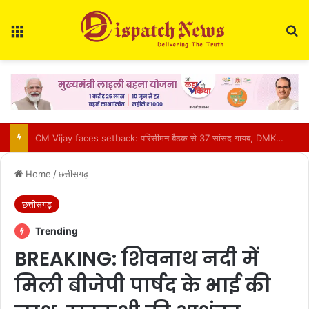
Menu
Se
BCCI Big Decision : खिलाड़ियों की बढ़ती चोटों पर BCCI एक्टिव, VVS लक्ष्मण के साथ होगी अहम बैठक
Home
/
छत्तीसगढ़
छत्तीसगढ़
Trending
BREAKING: शिवनाथ नदी में
मिली बीजेपी पार्षद के भाई की