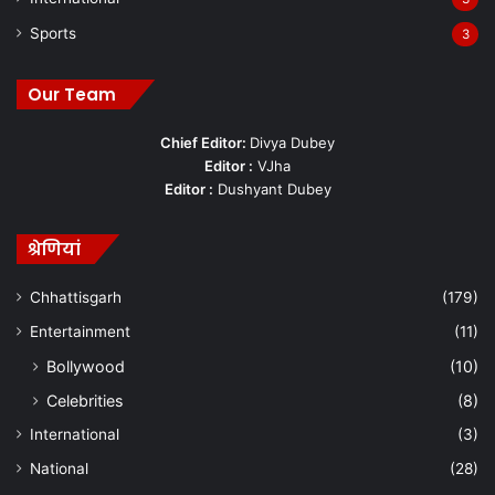
Sports
3
Our Team
Chief Editor:
Divya Dubey
Editor :
VJha
Editor :
Dushyant Dubey
श्रेणियां
Chhattisgarh
(179)
Entertainment
(11)
Bollywood
(10)
Celebrities
(8)
International
(3)
National
(28)