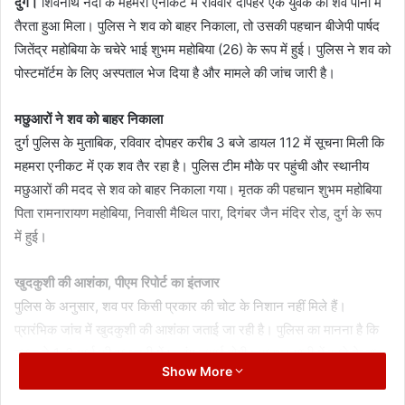
दुर्ग।
शिवनाथ नदी के महमरा एनीकट में रविवार दोपहर एक युवक का शव पानी में
तैरता हुआ मिला। पुलिस ने शव को बाहर निकाला, तो उसकी पहचान बीजेपी पार्षद
जितेंद्र महोबिया के चचेरे भाई शुभम महोबिया (26) के रूप में हुई। पुलिस ने शव को
पोस्टमॉर्टम के लिए अस्पताल भेज दिया है और मामले की जांच जारी है।
मछुआरों ने शव को बाहर निकाला
दुर्ग पुलिस के मुताबिक, रविवार दोपहर करीब 3 बजे डायल 112 में सूचना मिली कि
महमरा एनीकट में एक शव तैर रहा है। पुलिस टीम मौके पर पहुंची और स्थानीय
मछुआरों की मदद से शव को बाहर निकाला गया। मृतक की पहचान शुभम महोबिया
पिता रामनारायण महोबिया, निवासी मैथिल पारा, दिगंबर जैन मंदिर रोड, दुर्ग के रूप
में हुई।
खुदकुशी की आशंका, पीएम रिपोर्ट का इंतजार
पुलिस के अनुसार, शव पर किसी प्रकार की चोट के निशान नहीं मिले हैं।
प्रारंभिक जांच में खुदकुशी की आशंका जताई जा रही है। पुलिस का मानना है कि
युवक ने 1-2 मार्च की रात नदी में छलांग लगाई होगी। रातभर पानी में रहने के बाद
Show More
रविवार दोपहर शव पानी की सतह पर आ गया, जिसे लोगों ने देखा और पुलिस को
सूचना दी।