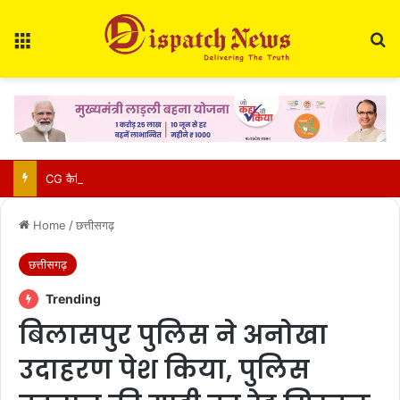
Menu
Se
CG कैबिनेट का बड़ा फैसला: मुंगेली में बनेगा BEML का पहला हैवी इक्विपमेंट प्लांट, 79.70 एकड़ जमीन आवंटित
Home
/
छत्तीसगढ़
छत्तीसगढ़
Trending
बिलासपुर पुलिस ने अनोखा
उदाहरण पेश किया, पुलिस