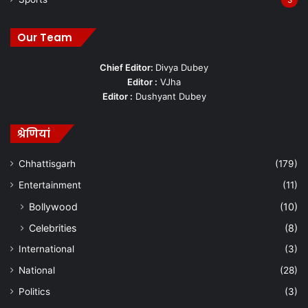
3
Our Team
Chief Editor:
Divya Dubey
Editor :
VJha
Editor :
Dushyant Dubey
श्रेणियां
Chhattisgarh
(179)
Entertainment
(11)
Bollywood
(10)
Celebrities
(8)
International
(3)
National
(28)
Politics
(3)