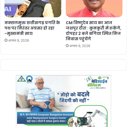
पुलिस ने आसपास लगे
CCTV कैमरों की फुटेज खंगालकर कार की पहचान
की।
फुटेज के आधार पर पुलिस ने
कार मालिक
,
एक युवती
और
एक अन्य युवक
को
हिरासत में लिया। मृतक के साथ कार में मौजूद थे:
नक्सलमुक्त छत्तीसगढ़ प्रगति के
CM विष्णुदेव साय का आज
पथ पर निरंतर अग्रसर हो रहा
जशपुर दौरा : कुनकुरी में रुकेंगे,
साधना अग्रवाल उर्फ भूरी (19 वर्ष), कबीर नगर
-मुख्यमंत्री साय
दोपहर 2 बजे बगिया स्थित निज
निवास पहुंचेंगे
संतोष मिश्रा (44 वर्ष), हीरापुर
अगस्त 9, 2026
अगस्त 9, 2026
एक अन्य युवक (नाम उजागर नहीं)
पुलिस जांच में सामने आया है कि
तीनों संदिग्ध नशे की हालत में
थे। सभी के
ब्लड सैंपल लेकर जांच के लिए भेजे गए हैं
।
ओवरडोज से मौत की आशंका,
घबराकर लाश फेंकी
प्रारंभिक पूछताछ में आरोपियों ने बताया कि
मंदीप सिंह नशे का आदी था
, और वह
इंजेक्शन के ज़रिए ड्रग्स
ले रहा था। नशा करते समय उसकी हालत अचानक
बिगड़ गई।
डर के मारे आरोपियों ने चलती कार से शव को बाहर फेंक दिया
और
फरार हो गए।