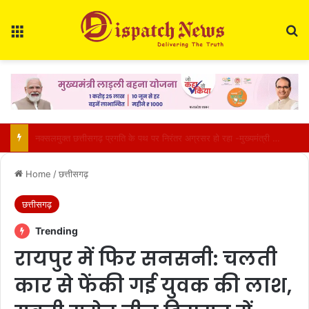
Menu
Se
CM विष्णुदेव साय का आज जशपुर दौरा : कुनकुरी में रुकेंगे, दोपहर 2 बजे बगिया स्थित निज निवास पहुंचेंगे
Home
/
छत्तीसगढ़
छत्तीसगढ़
Trending
रायपुर में फिर सनसनी: चलती
कार से फेंकी गई युवक की लाश,