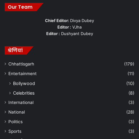
Our Team
Chief Editor:
Divya Dubey
Editor :
VJha
Editor :
Dushyant Dubey
श्रेणियां
Chhattisgarh
(179)
Entertainment
(11)
Bollywood
(10)
Celebrities
(8)
International
(3)
National
(28)
Politics
(3)
Sports
(3)