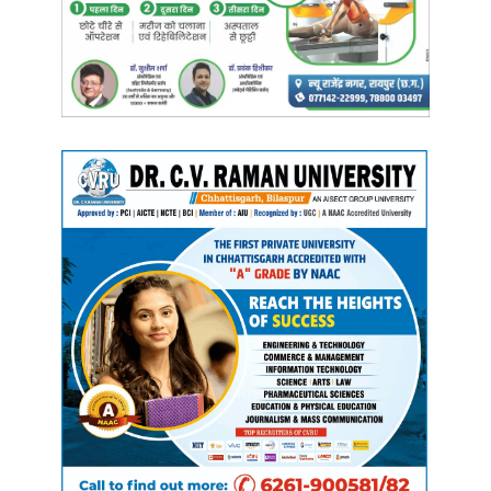
फोरेंसिक टीम और AIIMS की रिपोर्ट
पर निगाह
घटना की सूचना मिलते ही
थाना प्रभारी
,
फोरेंसिक टीम
, और वरिष्ठ अधिकारी मौके
पर पहुंचे। कार को जब्त कर लिया गया है। मृतक का शव
AIIMS रायपुर
में
रखवाया गया है। अब
पोस्टमार्टम और ब्लड रिपोर्ट
के आधार पर यह स्पष्ट होगा कि
मंदीप की मौत किस नशीले पदार्थ के कारण हुई।
जांच जारी है और पुलिस का कहना है कि दोषियों पर सख्त कार्रवाई की जाएगी।
अगर किशोर पैकरा हत्याकांड की तरह यह मामला भी ड्रग्स और आपराधिक गिरोह
से जुड़ता है, तो रायपुर में नशे का नेटवर्क एक बार फिर सवालों के घेरे में है।