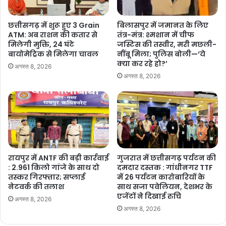
और मुंगेली जिले में नांदघाट-मुंगेली सड़क खंड में 39 किलोमीटर लंबाई और
बेमेतरा-नवागढ़-मुंगेली सड़क खंड में 43 किलोमीटर लंबाई का चौड़ीकरण एवं
छत्तीसगढ़ में शुरू हुए 3 Grain
बिलासपुर में जमानत के लिए
ATM: अब राशन की कतार से
तंत्र-मंत्र: श्मशान में चीफ
मजबूतीकरण किया जाएगा। राजनांदगांव जिले के डोंगरगांव-चौकी-मोहला मानपुर
मिलेगी मुक्ति, 24 घंटे
जस्टिस की तस्वीर, मरी मछली-
सड़क खंड में 96.2 किलोमीटर, जशपुर जिले के बागबहार-कोतबा सड़क खंड में
बायोमेट्रिक से मिलेगा चावल
नींबू मिला; पुलिस बोली—‘ये
13.5 किलोमीटर, लुड़ेंग-तपकरा-लावाकेरा सड़क खंड में 41 किलोमीटर और
क्या कर रहे हो?’
अगस्त 8, 2026
जशपुर-आस्टा-कुसमी सड़क खंड में 28 किलोमीटर लंबाई के मजबूतीकरण का
अगस्त 8, 2026
कार्य भी इनमें शामिल हैं। बिलासपुर जिले के सिरगिट्टी-सरवानी-पसीद-
अमलडिहा-बरतोरी-दगोरी सड़क खंड के 32.8 किलोमीटर तथा राजनांदगांव और
खैरागढ़ जिले के राजनांदगांव-कवर्धा-पोंडी सड़क खंड के 30.4 किलोमीटर का
चौड़ीकरण और मजबूतीकरण का कार्य भी इस राशि से किया जाएगा।
रायपुर में ANTF की बड़ी कार्रवाई
गुजरात में छत्तीसगढ़ पर्यटन की
: 2.961 किलो गांजे के साथ दो
दमदार दस्तक : गांधीनगर TTF
तस्कर गिरफ्तार; सप्लाई
में 26 पर्यटन कारोबारियों के
नेटवर्क की तलाश
साथ सजा पवेलियन, देशभर के
एजेंटों ने दिखाई रुचि
Manish Tiwari
अगस्त 8, 2026
अगस्त 8, 2026