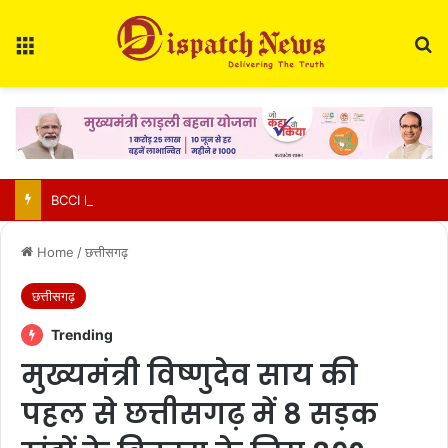
Menu
Se
BCCI Big Decision : खिलाड़ियों की बढ़ती चोटों पर BCCI एक्टिव, VVS लक्ष्मण के साथ होगी अहम बैठक
Home
/
छत्तीसगढ़
छत्तीसगढ़
Trending
मुख्यमंत्री विष्णुदेव साय की
पहल से छत्तीसगढ़ में 8 सड़क