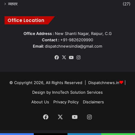
व्यापार
(27)
Office Location
Office Address :
New Shanti Nagar, Raipur, C.G
Contact :
+91-9826209990
Email:
dispatchnewsindia@gmail.com
Facebook
X
YouTube
Instagram
© Copyright 2026, All Rights Reserved | Dispatchnews.in
|
Design by
InnoTech Solution Services
About Us
Privacy Policy
Disclaimers
Facebook
X
YouTube
Instagram