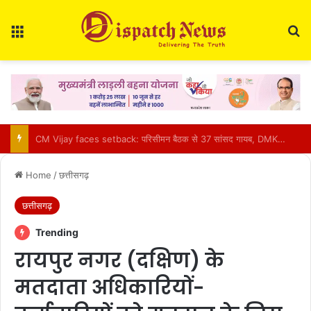
Menu
Se
BCCI Big Decision : खिलाड़ियों की बढ़ती चोटों पर BCCI एक्टिव, VVS लक्ष्मण के साथ होगी अहम बैठक
Home
/
छत्तीसगढ़
छत्तीसगढ़
Trending
रायपुर नगर (दक्षिण) के
मतदाता अधिकारियों-