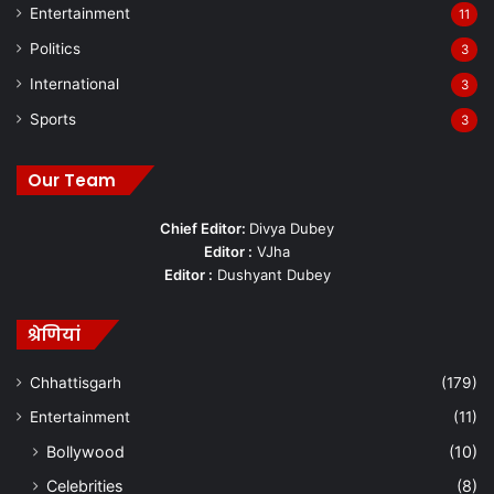
Entertainment
11
Politics
3
International
3
Sports
3
Our Team
Chief Editor:
Divya Dubey
Editor :
VJha
Editor :
Dushyant Dubey
श्रेणियां
Chhattisgarh
(179)
Entertainment
(11)
Bollywood
(10)
Celebrities
(8)