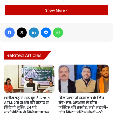
मतदान दिवस के दिन रायपुर नगर (दक्षिण) विधानसभा क्षेत्र के मतदाता
Show More
अधिकारियों-कर्मचारियों को मतदान के लिए सवैतनिक अवकाश प्रदान करने के
निर्देश दिए हैं।
Facebook
X
LinkedIn
Messenger
WhatsApp
Manish Tiwari
Related Articles
छत्तीसगढ़ में शुरू हुए 3 Grain
बिलासपुर में जमानत के लिए
ATM: अब राशन की कतार से
तंत्र-मंत्र: श्मशान में चीफ
मिलेगी मुक्ति, 24 घंटे
जस्टिस की तस्वीर, मरी मछली-
बायोमेट्रिक से मिलेगा चावल
नींबू मिला; पुलिस बोली—‘ये