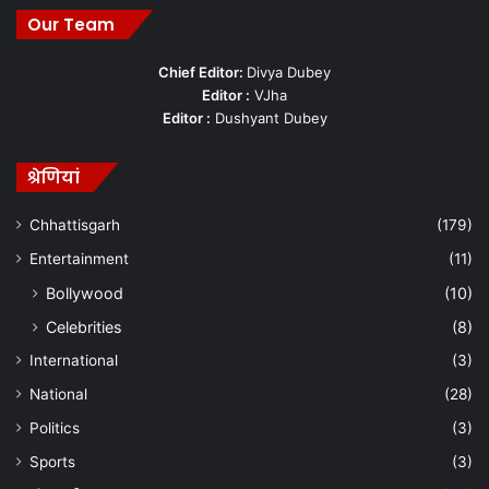
Our Team
Chief Editor:
Divya Dubey
Editor :
VJha
Editor :
Dushyant Dubey
श्रेणियां
Chhattisgarh
(179)
Entertainment
(11)
Bollywood
(10)
Celebrities
(8)
International
(3)
National
(28)
Politics
(3)
Sports
(3)