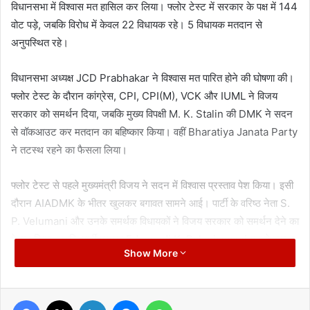
विधानसभा में विश्वास मत हासिल कर लिया। फ्लोर टेस्ट में सरकार के पक्ष में 144
वोट पड़े, जबकि विरोध में केवल 22 विधायक रहे। 5 विधायक मतदान से
अनुपस्थित रहे।
विधानसभा अध्यक्ष JCD Prabhakar ने विश्वास मत पारित होने की घोषणा की।
फ्लोर टेस्ट के दौरान कांग्रेस, CPI, CPI(M), VCK और IUML ने विजय
सरकार को समर्थन दिया, जबकि मुख्य विपक्षी M. K. Stalin की DMK ने सदन
से वॉकआउट कर मतदान का बहिष्कार किया। वहीं Bharatiya Janata Party
ने तटस्थ रहने का फैसला लिया।
फ्लोर टेस्ट से पहले मुख्यमंत्री विजय ने सदन में विश्वास प्रस्ताव पेश किया। इसी
दौरान AIADMK के भीतर खुलकर बगावत सामने आई। पार्टी के वरिष्ठ नेता S.
P. Velumani और उनके समर्थक विधायकों ने विजय सरकार को समर्थन देने का
ऐलान किया, जबकि पार्टी प्रमुख Edappadi K. Palaniswami गुट ने इसका
Show More
विरोध किया।
सूत्रों के मुताबिक AIADMK के करीब 30 विधायकों ने क्रॉस वोटिंग कर सरकार
Facebook
X
LinkedIn
Messenger
WhatsApp