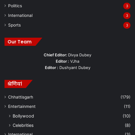
Politics
3
International
3
Sports
3
Our Team
Chief Editor:
Divya Dubey
Editor :
VJha
Editor :
Dushyant Dubey
श्रेणियां
Chhattisgarh
(179)
Entertainment
(11)
Bollywood
(10)
Celebrities
(8)
International
(3)