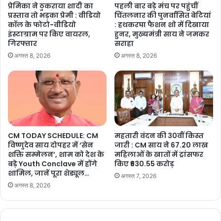
प्रेमिका ने ठुकराया शादी का
पहली बार बड़े मंच पर पहुंचीं
प्रस्ताव तो भड़का प्रेमी : वीडियो
चिंतलनार की पुनर्वासित बेटियां
कॉल के फोटो-वीडियो
: हथकरघा फैशन शो में दिखाया
इंस्टाग्राम पर किए वायरल,
हुनर, मुख्यमंत्री साय ने जमकर
गिरफ्तार
सराहा
अगस्त 8, 2026
अगस्त 8, 2026
CM TODAY SCHEDULE: CM
महतारी वंदन की 30वीं किस्त
विष्णुदेव साय दोपहर में ‘सेन
जारी : CM साय ने 67.20 लाख
शक्ति सम्मेलन’, शाम को देश के
महिलाओं के खातों में ट्रांसफर
बड़े Youth Conclave में होंगे
किए ₹630.55 करोड़
शामिल, जानें पूरा शेड्यूल…
अगस्त 7, 2026
अगस्त 8, 2026