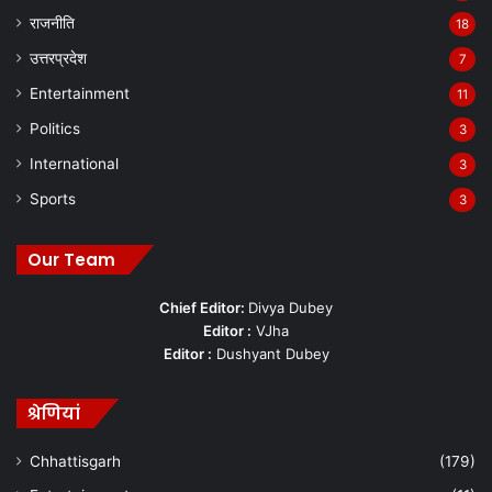
राजनीति
18
उत्तरप्रदेश
7
Entertainment
11
Politics
3
International
3
Sports
3
Our Team
Chief Editor:
Divya Dubey
Editor :
VJha
Editor :
Dushyant Dubey
श्रेणियां
Chhattisgarh
(179)