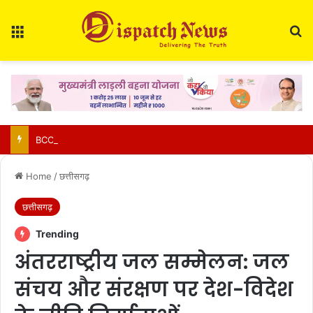
Menu
Se
BCCI Big Decision : खिलाड़ियों की बढ़ती चोटों पर BCCI एक्टिव, VVS लक्ष्मण के साथ होगी अहम बैठक
Home
/
छत्तीसगढ़
छत्तीसगढ़
Trending
अंतरराष्ट्रीय जल सम्मेलन: जल
संचय और संरक्षण पर देश-विदेश