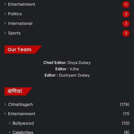
Entertainment
11
Politics
3
International
3
Sports
3
Our Team
Chief Editor:
Divya Dubey
Editor :
VJha
Editor :
Dushyant Dubey
श्रेणियां
Chhattisgarh
(179)
Entertainment
(11)
Bollywood
(10)
Celebrities
(8)