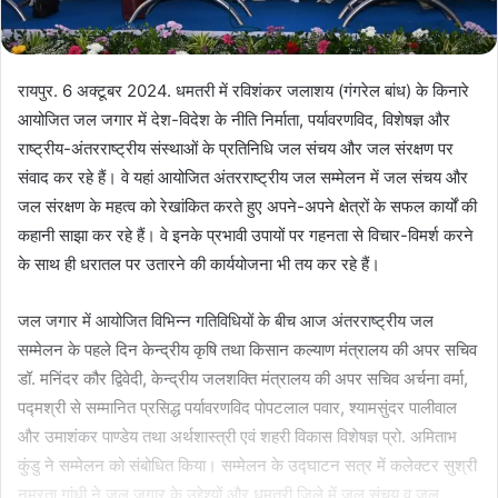
रायपुर. 6 अक्टूबर 2024. धमतरी में रविशंकर जलाशय (गंगरेल बांध) के किनारे
आयोजित जल जगार में देश-विदेश के नीति निर्माता, पर्यावरणविद, विशेषज्ञ और
राष्ट्रीय-अंतरराष्ट्रीय संस्थाओं के प्रतिनिधि जल संचय और जल संरक्षण पर
संवाद कर रहे हैं। वे यहां आयोजित अंतरराष्ट्रीय जल सम्मेलन में जल संचय और
जल संरक्षण के महत्व को रेखांकित करते हुए अपने-अपने क्षेत्रों के सफल कार्यों की
कहानी साझा कर रहे हैं। वे इनके प्रभावी उपायों पर गहनता से विचार-विमर्श करने
के साथ ही धरातल पर उतारने की कार्ययोजना भी तय कर रहे हैं।
जल जगार में आयोजित विभिन्न गतिविधियों के बीच आज अंतरराष्ट्रीय जल
सम्मेलन के पहले दिन केन्द्रीय कृषि तथा किसान कल्याण मंत्रालय की अपर सचिव
डॉ. मनिंदर कौर द्विवेदी, केन्द्रीय जलशक्ति मंत्रालय की अपर सचिव अर्चना वर्मा,
पद्मश्री से सम्मानित प्रसिद्ध पर्यावरणविद पोपटलाल पवार, श्यामसुंदर पालीवाल
और उमाशंकर पाण्डेय तथा अर्थशास्त्री एवं शहरी विकास विशेषज्ञ प्रो. अमिताभ
कुंडु ने सम्मेलन को संबोधित किया। सम्मेलन के उद्घाटन सत्र में कलेक्टर सुश्री
नम्रता गांधी ने जल जगार के उद्देश्यों और धमतरी जिले में जल संचय व जल