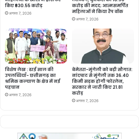
किए ₹630.55 करोड़
करोड़ की मदद; आत्मसमर्पित
विशेषताएं
:
महिलाओं ने किया रैंप वॉक
अगस्त 7, 2026
अगस्त 7, 2026
यह टायगर रिजर्व 2829.38 वर्ग किलोमीटर क्षेत्र में फैला हुआ है।
इसमें 2049.2 वर्ग किलोमीटर का कोर/क्रिटिकल टाइगर हैबिटेट शामिल है,
जिसमें गुरु घासीदास राष्ट्रीय उद्यान और तमोर पिंगला वन्यजीव अभ्यारण्य आते हैं।
यह आंध्र प्रदेश के नागार्जुनसागर-श्रीशैलम टाइगर रिजर्व और असम के मानस
विशेष लेख : ढाई साल की
बेमेतरा-मुंगेली को बड़ी सौगात:
टाइगर रिजर्व के बाद देश का तीसरा सबसे बड़ा टाइगर रिजर्व है।
उपलब्धियाँ- छत्तीसगढ़ का
नांदघाट से मुंगेली तक 36.40
श्रमिक कल्याण के क्षेत्र में नई
किमी सड़क होगी फोरलेन,
पहचान
सरकार ने जारी किए 21.81
करोड़
अगस्त 7, 2026
अगस्त 7, 2026
Manish Tiwari