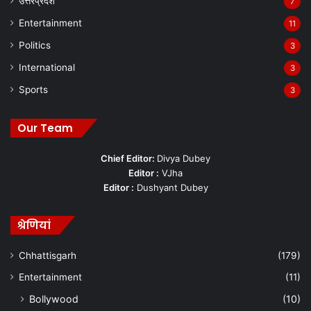
उत्तरप्रदेश
7
Entertainment
11
Politics
3
International
3
Sports
3
Our Team
Chief Editor:
Divya Dubey
Editor :
VJha
Editor :
Dushyant Dubey
श्रेणियां
Chhattisgarh
(179)
Entertainment
(11)
Bollywood
(10)