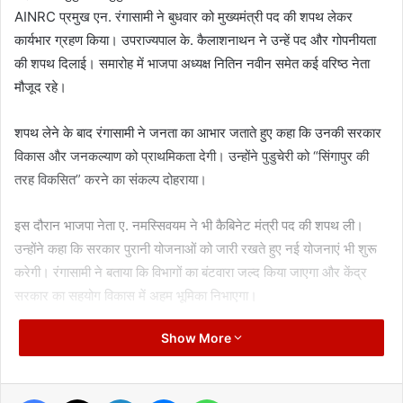
AINRC प्रमुख एन. रंगासामी ने बुधवार को मुख्यमंत्री पद की शपथ लेकर
कार्यभार ग्रहण किया। उपराज्यपाल के. कैलाशनाथन ने उन्हें पद और गोपनीयता
की शपथ दिलाई। समारोह में भाजपा अध्यक्ष नितिन नवीन समेत कई वरिष्ठ नेता
मौजूद रहे।
शपथ लेने के बाद रंगासामी ने जनता का आभार जताते हुए कहा कि उनकी सरकार
विकास और जनकल्याण को प्राथमिकता देगी। उन्होंने पुडुचेरी को “सिंगापुर की
तरह विकसित” करने का संकल्प दोहराया।
इस दौरान भाजपा नेता ए. नमस्सिवयम ने भी कैबिनेट मंत्री पद की शपथ ली।
उन्होंने कहा कि सरकार पुरानी योजनाओं को जारी रखते हुए नई योजनाएं भी शुरू
करेगी। रंगासामी ने बताया कि विभागों का बंटवारा जल्द किया जाएगा और केंद्र
सरकार का सहयोग विकास में अहम भूमिका निभाएगा।
Show More
गौरतलब है कि हाल ही में हुए विधानसभा चुनाव में NDA गठबंधन ने बहुमत हासिल
किया। 30 सदस्यीय विधानसभा में NR कांग्रेस ने 12 और भाजपा ने 4 सीटें
जीतीं, जबकि DMK को 5 सीटें मिलीं।
Facebook
X
LinkedIn
Messenger
WhatsApp