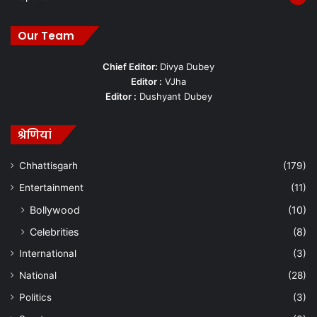
Our Team
Chief Editor:
Divya Dubey
Editor :
VJha
Editor :
Dushyant Dubey
श्रेणियां
Chhattisgarh
(179)
Entertainment
(11)
Bollywood
(10)
Celebrities
(8)
International
(3)
National
(28)
Politics
(3)