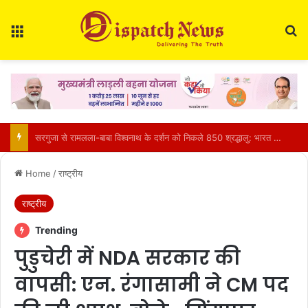
Menu
Se
CM साय की हाईलेवल समीक्षा: CM हेल्पलाइन, सेवा सेतु और एग्रीस्टैक पर फोकस, लापरवाही करने वाले अफसरों को चेतावनी
Home
/
राष्ट्रीय
राष्ट्रीय
Trending
पुडुचेरी में NDA सरकार की
वापसी: एन. रंगासामी ने CM पद