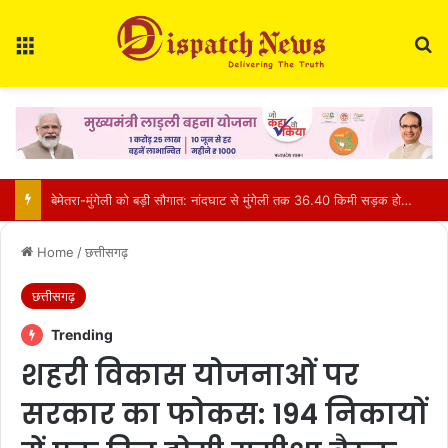
Menu
Se
मध्यप्रदेश से आए 3 हाथियों का मरवाही में आतंक: घरों में घुसकर तोड़फोड़, फसलें रौंदी; वन विभाग ने जारी किया अलर्ट
Home
/
छत्तीसगढ़
छत्तीसगढ़
Trending
शहरी विकास योजनाओं पर
सरकार का फोकस: 194 निकायों