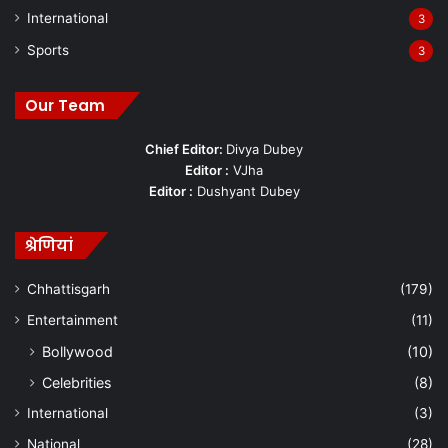
International
3
Sports
3
Our Team
Chief Editor:
Divya Dubey
Editor :
VJha
Editor :
Dushyant Dubey
श्रेणियां
Chhattisgarh
(179)
Entertainment
(11)
Bollywood
(10)
Celebrities
(8)
International
(3)
National
(28)