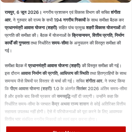
रायपुर, 6 जून 2026।
नगरीय प्रशासन एवं विकास विभाग की सचिव
शंगीता
आर.
ने गुरुवार को राज्य के सभी
194 नगरीय निकायों
के साथ समीक्षा बैठक कर
प्रधानमंत्री आवास योजना (शहरी)
सहित पांच प्रमुख
शहरी विकास योजनाओं
की
प्रगति की समीक्षा की। बैठक में योजनाओं के
क्रियान्वयन, वित्तीय प्रगति, निर्माण
कार्यों की गुणवत्ता
तथा निर्धारित
समय-सीमा
के अनुपालन की विस्तृत समीक्षा की
गई।
समीक्षा बैठक में
प्रधानमंत्री आवास योजना (शहरी)
की विस्तृत समीक्षा की गई।
इस दौरान
आवास निर्माण की प्रगति, आधिपत्य की स्थिति
तथा हितग्राहियों के साथ
समन्वय जैसे विषयों पर विस्तार से चर्चा की गई। सचिव
शंगीता आर.
ने स्पष्ट किया
कि
पीएम आवास योजना (शहरी) 1.0
के अंतर्गत
सितंबर 2026
अंतिम समय-सीमा
है और इसके बाद किसी प्रकार की
समयवृद्धि
नहीं दी जाएगी। उन्होंने कहा कि
निर्धारित समय-सीमा के पश्चात
केंद्र अथवा राज्य शासन
से कोई अतिरिक्त वित्तीय
सहायता उपलब्ध नहीं होगी। ऐसे में परियोजनाओं को पूरा करने के लिए आवश्यक
वित्तीय भार
संबंधित नगरीय निकायों को स्वयं वहन करना होगा।