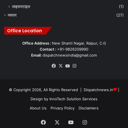
लाइफस्टाइल
(1)
व्यापार
(27)
Office Location
Office Address :
New Shanti Nagar, Raipur, C.G
Contact :
+91-9826209990
Email:
dispatchnewsindia@gmail.com
Facebook
X
YouTube
Instagram
© Copyright 2026, All Rights Reserved | Dispatchnews.in
|
Design by
InnoTech Solution Services
About Us
Privacy Policy
Disclaimers
Facebook
X
YouTube
Instagram