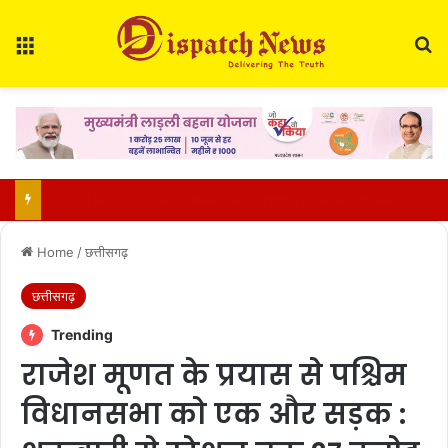
Menu
Se
स्वतंत्रता दिवस पर छत्तीसगढ़ में खास तैयारियां : CM साय रायपुर में करेंगे ध्वजारोहण, जानिए किस जिले में कौन फहराएगा तिरंगा…
Home
/
छत्तीसगढ़
छत्तीसगढ़
Trending
राजेश मूणत के प्रयास से पश्चिम
विधानसभा को एक और सड़क :