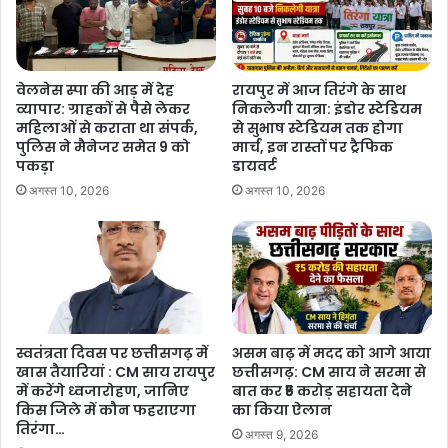
इलाके से जोड़नेवाली महत्वपूर्ण सड़क भी है। यह कई जगह संकरी है, इसलिए
ट्रैफिक में दिक्कतें होती हैं। विशेषज्ञों तथा शुक्रवारी इलाके के लोगों से लंबे विचार-
विमर्श के बाद मूणत ने प्रस्ताव में सभी सुझावों को शामिल किया था। उन्होंने इस बारे
में सीएम विष्णुदेव साय और उप मुख्यमंत्री अरुण साव से आग्रह किया था और उन्हें
वेलनेस स्पा की आड़ में देह
रायपुर में आज तिरंगे के साथ
व्यापार: ग्राहकों से पैसे लेकर
निकलेगी यात्रा: इंडोर स्टेडियम
जानकारी दी थी कि किस तरह यह सड़क पूरे गुढ़ियारी तथा रायपुर पश्चिम
महिलाओं से कराता था संपर्क,
से सुभाष स्टेडियम तक होगा
विधानसभा क्षेत्र के अधिकांश इलाके के लिए रायपुर रेलवे स्टेशन की बेहद महत्वपूर्ण
पुलिस ने मैनेजर समेत 9 को
मार्च, इन रास्तों पर ट्रैफिक
एंट्री हो सकती है। इस आधार पर सीएम साय ने पहल कर न केवल इस सड़क की
पकड़ा
डायवर्ट
वित्त विभाग के मंजूरी दिलवाई, बल्कि पीडब्लूडी महकमे ने इसके निर्माण की
अगस्त 10, 2026
अगस्त 10, 2026
औपचारिक प्रक्रिया शुरू कर दी। पूर्व मंत्री राजेश मूणत ने मीडिया से चर्चा करते
हुए दोहराया कि वे पश्चिम विधानसभा क्षेत्र में इंफ्रास्ट्रक्चर डेवलप करने के लिए
कृत संकल्पित हैं तथा यह कोशिश जारी रखेंगे।
स्वतंत्रता दिवस पर छत्तीसगढ़ में
असम बाढ़ में मदद को आगे आया
खास तैयारियां : CM साय रायपुर
छत्तीसगढ़: CM साय ने सरमा से
Manish Tiwari
में करेंगे ध्वजारोहण, जानिए
बात कर ₹5 करोड़ सहायता देने
किस जिले में कौन फहराएगा
का किया ऐलान
तिरंगा…
अगस्त 9, 2026