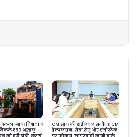
रामलला-बाबा विश्वनाथ
CM साय की हाईलेवल समीक्षा: CM
निकले 850 श्रद्धालु:
हेल्पलाइन, सेवा सेतु और एग्रीस्टैक
ेन को हरी झंडी, बुजुर्ग
पर फोकस, लापरवाही करने वाले