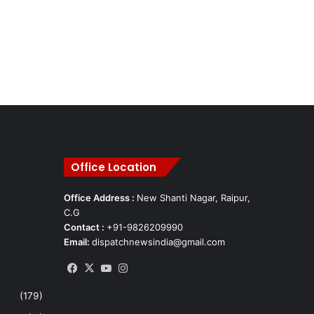
Office Location
Office Address :
New Shanti Nagar, Raipur,
C.G
Contact :
+91-9826209990
Email:
dispatchnewsindia@gmail.com
Facebook
X
YouTube
Instagram
(179)