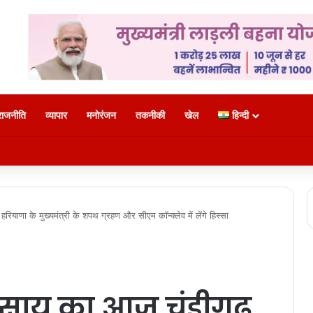
राजनीति
व्यापार
मनोरंजन
तकनीकी
खेल
हिन्दी
ले 850 श्रद्धालु: भारत गौरव ट्रेन को हरी झंडी, बुजुर्ग बोले—‘सपना हुआ साकार’
 हरियाणा के मुख्यमंत्री के शपथ ग्रहण और सीएम कॉन्क्लेव में लेंगे हिस्सा
देव साय का आज चंडीगढ़