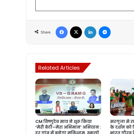
Facebook
X
LinkedIn
Messenger
Share
Related Articles
CM विष्णुदेव साय ने शुरू किया
सरगुजा से 
‘मेरी बेटी–मेरा अभिमान’ अभियान :
के दर्शन को 
हर गांव में बनेगा मुक्तिधाम, स्कूलों
भारत गौरव ट्र