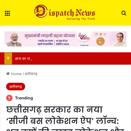
Menu
Se
आज का राशिफल 9 अगस्त 2026: मेष से मीन तक जानें कैसा रहेगा आपका दिन, किन बातों का रखें ध्यान
Home
/
छत्तीसगढ़
छत्तीसगढ़
Trending
छत्तीसगढ़ सरकार का नया
‘सीजी बस लोकेशन ऐप’ लॉन्च: