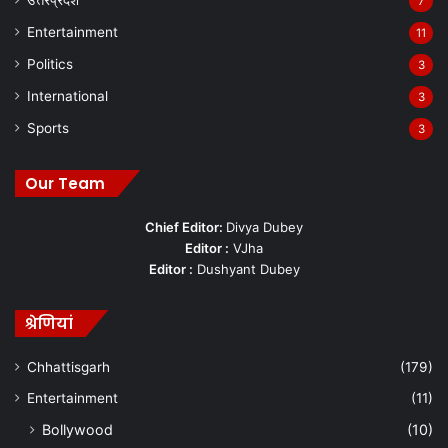
उत्तरप्रदेश
7
Entertainment
11
Politics
3
International
3
Sports
3
Our Team
Chief Editor:
Divya Dubey
Editor :
VJha
Editor :
Dushyant Dubey
श्रेणियां
Chhattisgarh
(179)
Entertainment
(11)
Bollywood
(10)