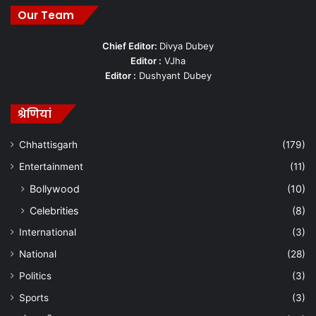
Our Team
Chief Editor:
Divya Dubey
Editor :
VJha
Editor :
Dushyant Dubey
श्रेणियां
Chhattisgarh
(179)
Entertainment
(11)
Bollywood
(10)
Celebrities
(8)
International
(3)
National
(28)
Politics
(3)
Sports
(3)