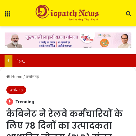
Menu
Se
मोहला-मानपुर में बाघ की दहशत: दो महीने में मवेशियों पर तीसरा हमला, वनकर्मियों ने भागकर बचाई जान
Home
/
छत्तीसगढ़
छत्तीसगढ़
Trending
कैबिनेट ने रेलवे कर्मचारियों के
लिए 78 दिनों का उत्पादकता