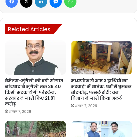
वित्तीय वर्ष 2023-2024 में रेलवे का प्रदर्शन बहुत अच्छा रहा। रेलवे ने रिकॉर्ड
1588 मिलियन टन माल लादा और लगभग 6.7 बिलियन यात्रियों को सफर
कराया।
Related Articles
इस रिकॉर्ड प्रदर्शन के पीछे कई कारण रहे, जिनमें रेलवे में सरकार द्वारा रिकॉर्ड
कैपेक्स (पूंजीगत व्यय) के माध्यम से बुनियादी ढांचे में सुधार, संचालन में दक्षता और
बेहतर तकनीक शामिल हैं।
बेमेतरा-मुंगेली को बड़ी सौगात:
मध्यप्रदेश से आए 3 हाथियों का
नांदघाट से मुंगेली तक 36.40
मरवाही में आतंक: घरों में घुसकर
किमी सड़क होगी फोरलेन,
तोड़फोड़, फसलें रौंदी; वन
सरकार ने जारी किए 21.81
विभाग ने जारी किया अलर्ट
Manish Tiwari
करोड़
अगस्त 7, 2026
अगस्त 7, 2026