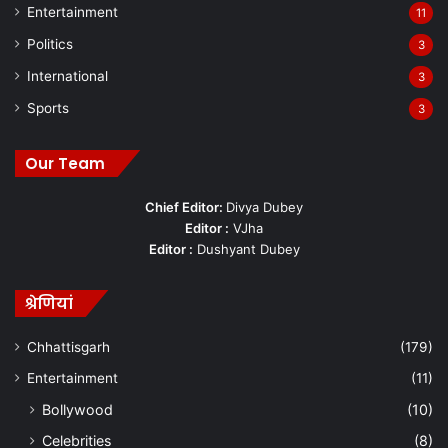
Entertainment
11
Politics
3
International
3
Sports
3
Our Team
Chief Editor:
Divya Dubey
Editor :
VJha
Editor :
Dushyant Dubey
श्रेणियां
Chhattisgarh
(179)
Entertainment
(11)
Bollywood
(10)
Celebrities
(8)